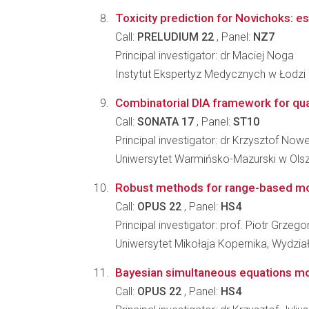
Toxicity prediction for Novichoks: 
Call:
PRELUDIUM 22
, Panel:
NZ7
Principal investigator: dr Maciej Noga
Instytut Ekspertyz Medycznych w Łodzi
Combinatorial DIA framework for qua
Call:
SONATA 17
, Panel:
ST10
Principal investigator: dr Krzysztof Nowe
Uniwersytet Warmińsko-Mazurski w Olszt
Robust methods for range-based mo
Call:
OPUS 22
, Panel:
HS4
Principal investigator: prof. Piotr Grzeg
Uniwersytet Mikołaja Kopernika, Wydzi
Bayesian simultaneous equations mo
Call:
OPUS 22
, Panel:
HS4