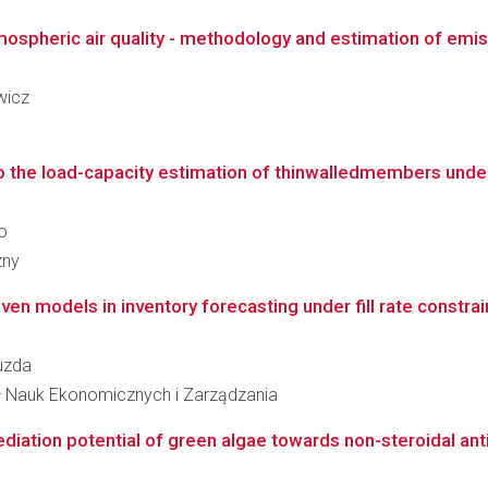
atmospheric air quality - methodology and estimation of emi
wicz
 to the load-capacity estimation of thinwalledmembers und
ko
zny
en models in inventory forecasting under fill rate constrai
ruzda
ał Nauk Ekonomicznych i Zarządzania
ediation potential of green algae towards non-steroidal ant