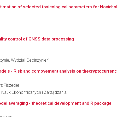
estimation of selected toxicological parameters for Novic
lity control of GNSS data processing
l
ynie, Wydział Geoinżynierii
dels - Risk and comovement analysis on thecryptocurrenc
orz Fiszeder
ał Nauk Ekonomicznych i Zarządzania
del averaging - theoretical development and R package