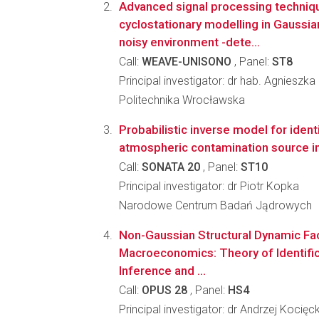
Advanced signal processing techniq
cyclostationary modelling in Gaussi
noisy environment -dete...
Call:
WEAVE-UNISONO
, Panel:
ST8
Principal investigator: dr hab. Agniesz
Politechnika Wrocławska
Probabilistic inverse model for identi
atmospheric contamination source in
Call:
SONATA 20
, Panel:
ST10
Principal investigator: dr Piotr Kopka
Narodowe Centrum Badań Jądrowych
Non-Gaussian Structural Dynamic Fa
Macroeconomics: Theory of Identific
Inference and ...
Call:
OPUS 28
, Panel:
HS4
Principal investigator: dr Andrzej Kocięck