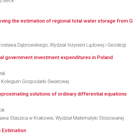
usz Beck
oving the estimation of regional total water storage from
sława Dąbrowskiego, Wydział Inżynierii Lądowej i Geodezji
local government investment expenditures in Poland
nik
 Kolegium Gospodarki Światowej
roximating solutions of ordinary differential equations
cik
ława Staszica w Krakowie, Wydział Matematyki Stosowanej
n Estimation