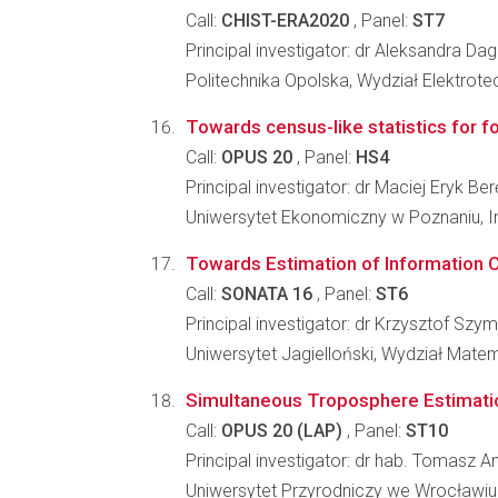
Call:
CHIST-ERA2020
, Panel:
ST7
Principal investigator: dr Aleksandra D
Politechnika Opolska, Wydział Elektrotec
Towards census-like statistics for fo
Call:
OPUS 20
, Panel:
HS4
Principal investigator: dr Maciej Eryk Be
Uniwersytet Ekonomiczny w Poznaniu, Ins
Towards Estimation of Information C
Call:
SONATA 16
, Panel:
ST6
Principal investigator: dr Krzysztof Szy
Uniwersytet Jagielloński, Wydział Matem
Simultaneous Troposphere Estimation
Call:
OPUS 20 (LAP)
, Panel:
ST10
Principal investigator: dr hab. Tomasz 
Uniwersytet Przyrodniczy we Wrocławiu