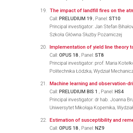
The impact of landfill fires on the 
Call:
PRELUDIUM 19
, Panel:
ST10
Principal investigator: Jan Stefan Bihało
Szkoła Główna Służby Pożarniczej
Implementation of yield line theory
Call:
OPUS 18
, Panel:
ST8
Principal investigator: prof. Maria Koteł
Politechnika Łódzka, Wydział Mechanic
Machine learning and observation-driv
Call:
PRELUDIUM BIS 1
, Panel:
HS4
Principal investigator: dr hab. Joanna B
Uniwersytet Mikołaja Kopernika, Wydzi
Estimation of susceptibility and rem
Call:
OPUS 18
, Panel:
NZ9