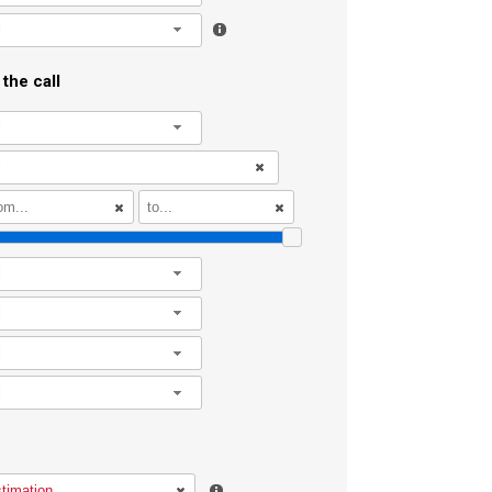
l
the call
l
l
l
l
l