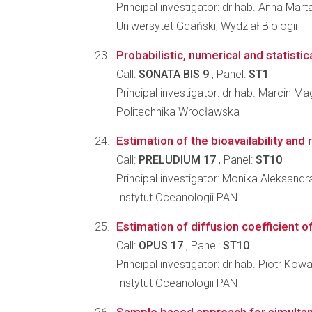
Principal investigator: dr hab. Anna Ma
Uniwersytet Gdański, Wydział Biologii
Probabilistic, numerical and statisti
Call:
SONATA BIS 9
, Panel:
ST1
Principal investigator: dr hab. Marcin Ma
Politechnika Wrocławska
Estimation of the bioavailability an
Call:
PRELUDIUM 17
, Panel:
ST10
Principal investigator: Monika Aleksandr
Instytut Oceanologii PAN
Estimation of diffusion coefficient o
Call:
OPUS 17
, Panel:
ST10
Principal investigator: dr hab. Piotr Kow
Instytut Oceanologii PAN