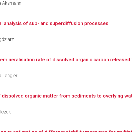
rta Aksmann
cal analysis of sub- and superdiffusion processes
gdziarz
d remineralisation rate of dissolved organic carbon release
a Lengier
f dissolved organic matter from sediments to overlying wate
alczuk