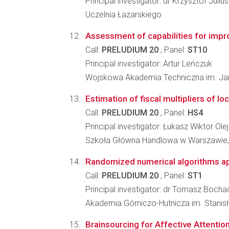
Principal investigator: dr Krzysztof Juli
Uczelnia Łazarskiego
Assessment of capabilities for impr
Call:
PRELUDIUM 20
, Panel:
ST10
Principal investigator: Artur Leńczuk
Wojskowa Akademia Techniczna im. Jaro
Estimation of fiscal multipliers of 
Call:
PRELUDIUM 20
, Panel:
HS4
Principal investigator: Łukasz Wiktor Olej
Szkoła Główna Handlowa w Warszawie,
Randomized numerical algorithms app
Call:
PRELUDIUM 20
, Panel:
ST1
Principal investigator: dr Tomasz Bocha
Akademia Górniczo-Hutnicza im. Stanis
Brainsourcing for Affective Attentio