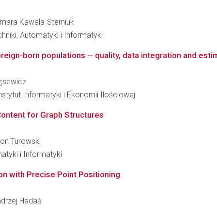
agmara Kawala-Sterniuk
hniki, Automatyki i Informatyki
reign-born populations -- quality, data integration and esti
ręsewicz
tytut Informatyki i Ekonomii Ilościowej
ontent for Graph Structures
mon Turowski
atyki i Informatyki
 with Precise Point Positioning
Andrzej Hadaś