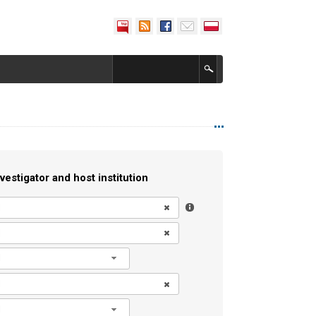
vestigator and host institution
l
l