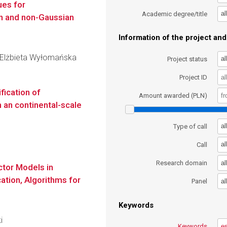
ues for
al
Academic degree/title
an and non-Gaussian
Information of the project and 
ka Elżbieta Wyłomańska
al
Project status
Project ID
fication of
Amount awarded (PLN)
 an continental-scale
al
Type of call
al
Call
al
Research domain
ctor Models in
ation, Algorithms for
al
Panel
Keywords
i
Keywords