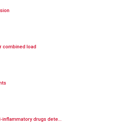
ssion
er combined load
nts
i-inflammatory drugs dete...