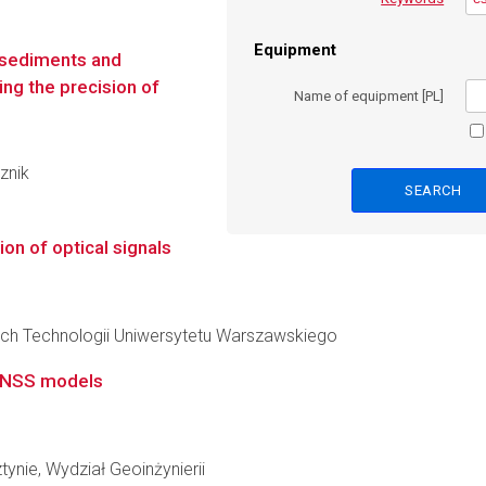
Equipment
n sediments and
ing the precision of
Name of equipment [PL]
znik
on of optical signals
ch Technologii Uniwersytetu Warszawskiego
 GNSS models
ynie, Wydział Geoinżynierii