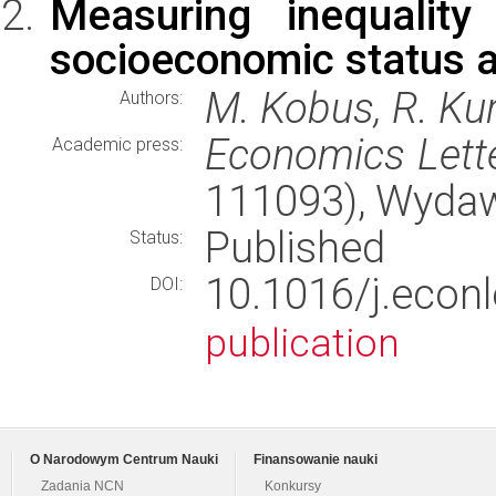
Measuring inequality 
socioeconomic status a
M. Kobus, R. Ku
Authors:
Economics Lett
Academic press:
111093), Wyda
Published
Status:
10.1016/j.eco
DOI:
publication
O Narodowym Centrum Nauki
Finansowanie nauki
Zadania NCN
Konkursy