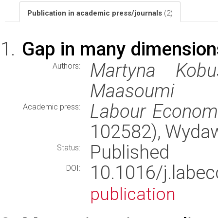
Publication in academic press/journals
(2)
Gap in many dimensions
Martyna Kobu
Authors:
Maasoumi
Labour Econom
Academic press:
102582), Wyda
Published
Status:
10.1016/j.lab
DOI:
publication