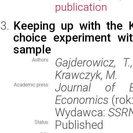
publication
Keeping up with the 
choice experiment wit
sample
Gajderowicz, T.
Authors:
Krawczyk, M.
Journal of B
Academic press:
Economics
(rok:
Wydawca:
SSR
Published
Status: