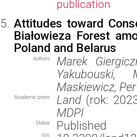
publication
Attitudes toward Cons
Białowieza Forest am
Poland and Belarus
Marek Giergiczn
Authors:
Yakubouski, 
Maskiewicz, Pe
Land
(rok: 2023
Academic press:
MDPI
Published
Status:
DOI: