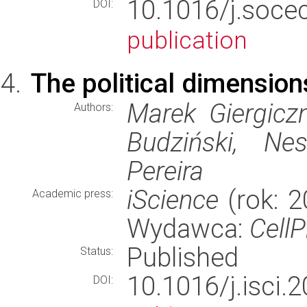
10.1016/j.soc
DOI:
publication
The political dimension
Marek Giergicz
Authors:
Budziński, Ne
Pereira
iScience
(rok: 2
Academic press:
Wydawca:
CellP
Published
Status:
10.1016/j.isc
DOI: