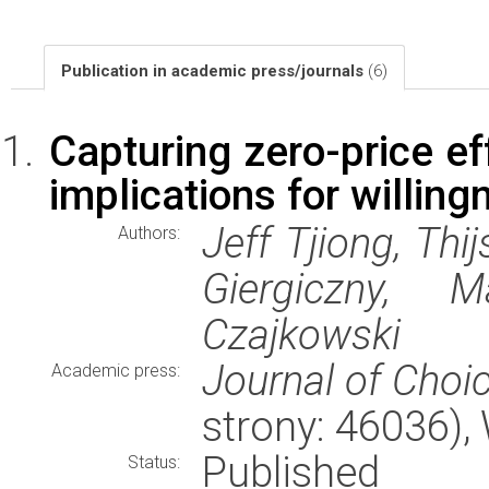
Publication in academic press/journals
(6)
Capturing zero-price ef
implications for willin
Jeff Tjiong, Th
Authors:
Giergiczny, M
Czajkowski
Journal of Choi
Academic press:
strony: 46036)
Published
Status: