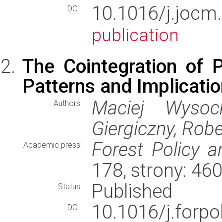
10.1016/j.jo
DOI:
publication
The Cointegration of 
Patterns and Implicati
Maciej Wysock
Authors:
Giergiczny, Rob
Forest Policy 
Academic press:
178, strony: 4
Published
Status:
10.1016/j.for
DOI: