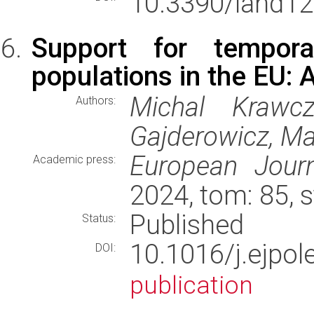
10.3390/land1
Support for tempora
populations in the EU: 
Michal Krawc
Authors:
Gajderowicz, Ma
European Journ
Academic press:
2024, tom: 85, 
Published
Status:
10.1016/j.ejpo
DOI:
publication