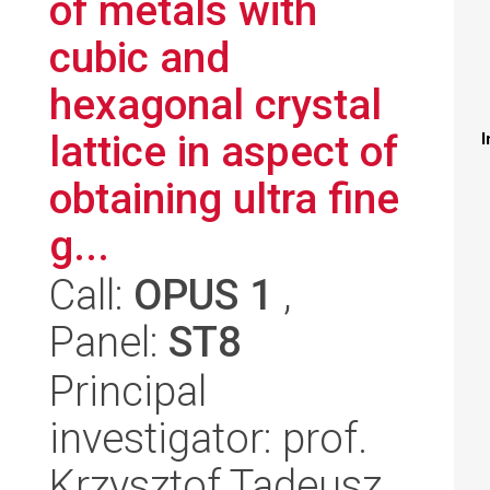
of metals with
cubic and
hexagonal crystal
lattice in aspect of
I
obtaining ultra fine
g...
Call:
OPUS 1
,
Panel:
ST8
Principal
investigator: prof.
Krzysztof Tadeusz