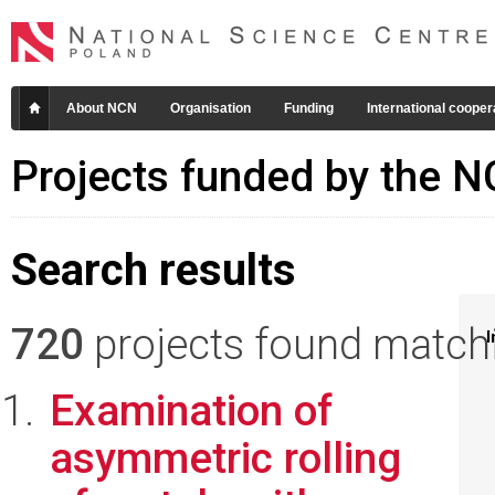
About NCN
Organisation
Funding
International cooper
Projects funded by the 
Search results
720
projects found matchin
I
Examination of
asymmetric rolling