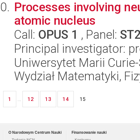
Processes involving neu
atomic nucleus
Call:
OPUS 1
, Panel:
ST
Principal investigator: 
Uniwersytet Marii Curie-
Wydział Matematyki, Fizy
1
12
13
14
...
15
O Narodowym Centrum Nauki
Finansowanie nauki