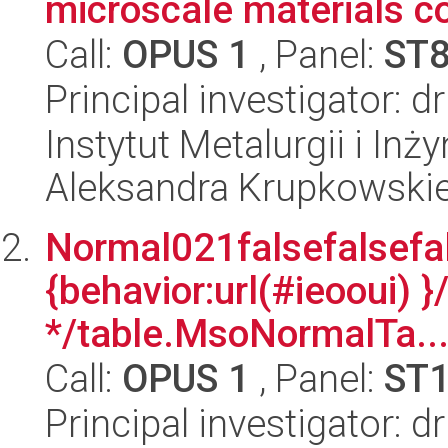
microscale materials c
Call:
OPUS 1
, Panel:
ST
Principal investigator: 
Instytut Metalurgii i Inż
Aleksandra Krupkowski
Normal021falsefalsefal
{behavior:url(#ieooui) }
*/table.MsoNormalTa..
Call:
OPUS 1
, Panel:
ST
Principal investigator: 