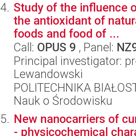
Study of the influence 
the antioxidant of natu
foods and food of ...
Call:
OPUS 9
, Panel:
NZ
Principal investigator: 
Lewandowski
POLITECHNIKA BIAŁOST
Nauk o Środowisku
New nanocarriers of cur
- physicochemical chara