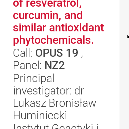
of resveratrol,
curcumin, and
similar antioxidant
phytochemicals.
I
Call:
OPUS 19
,
Panel:
NZ2
Principal
investigator: dr
Lukasz Bronisław
Huminiecki
Instytut Genetyki i