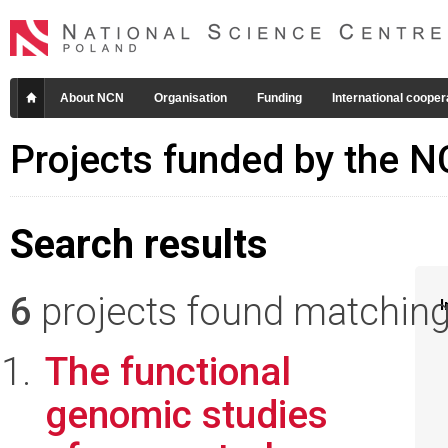
About NCN
Organisation
Funding
International cooper
Projects funded by the 
Search results
6
projects found matching 
I
The functional
genomic studies