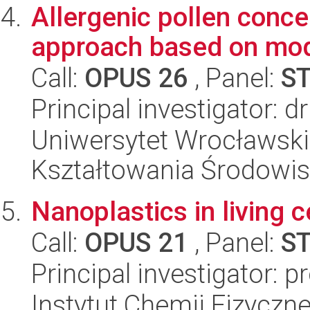
Allergenic pollen concen
approach based on mo
Call:
OPUS 26
, Panel:
S
Principal investigator: 
Uniwersytet Wrocławski,
Kształtowania Środowi
Nanoplastics in living c
Call:
OPUS 21
, Panel:
S
Principal investigator: p
Instytut Chemii Fizyczn