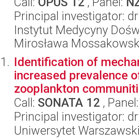
Call:
OPUS 12
, Panel:
N
Principal investigator: 
Instytut Medycyny Doświa
Mirosława Mossakowsk
Identification of mecha
increased prevalence o
zooplankton communitie
Call:
SONATA 12
, Panel
Principal investigator: 
Uniwersytet Warszawski,