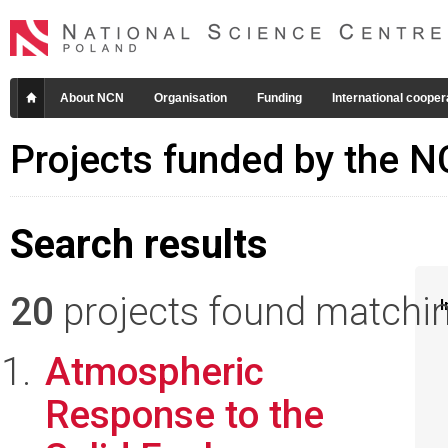
About NCN
Organisation
Funding
International cooper
Projects funded by the 
Search results
20
projects found matching
I
Atmospheric
Response to the