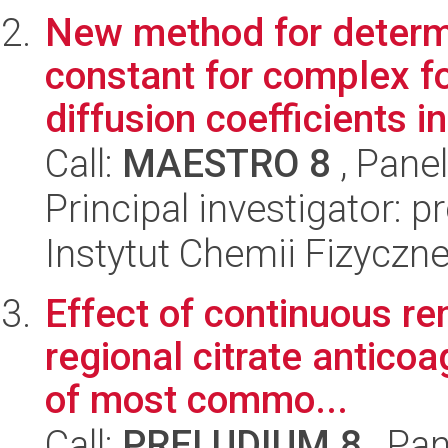
New method for determi
constant for complex f
diffusion coefficients in
Call:
MAESTRO 8
, Pane
Principal investigator: p
Instytut Chemii Fizyczn
Effect of continuous re
regional citrate antico
of most commo...
Call:
PRELUDIUM 8
, Pan