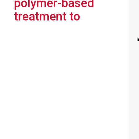
polymer-based
treatment to
I