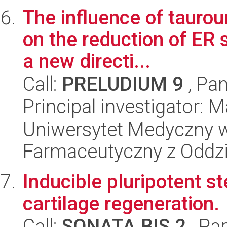
The influence of tauro
on the reduction of ER 
a new directi...
Call:
PRELUDIUM 9
, Pan
Principal investigator:
Uniwersytet Medyczny w
Farmaceutyczny z Oddzi
Inducible pluripotent st
cartilage regeneration.
Call:
SONATA BIS 2
, Pa