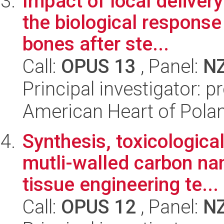
Impact of local deliver
the biological response
bones after ste...
Call:
OPUS 13
, Panel:
N
Principal investigator: 
American Heart of Pola
Synthesis, toxicologica
mutli-walled carbon nan
tissue engineering te...
Call:
OPUS 12
, Panel:
N