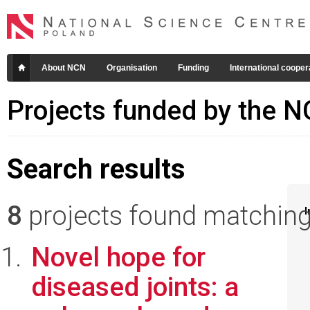
About NCN
Organisation
Funding
International cooper
Projects funded by the 
Search results
8
projects found matching 
I
Novel hope for
diseased joints: a