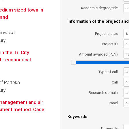
al
Academic degree/title
edium sized town in
land
Information of the project and 
zinowska
al
Project status
ury
Project ID
n the Tri City
Amount awarded (PLN)
al - economical
al
Type of call
ef Parteka
al
Call
ury
al
Research domain
n management and air
al
Panel
essment method. Case
Keywords
Keywords