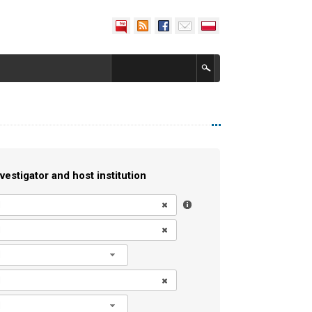
vestigator and host institution
l
l