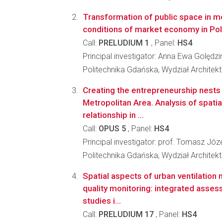
Transformation of public space in m
conditions of market economy in Po
Call:
PRELUDIUM 1
, Panel:
HS4
Principal investigator: Anna Ewa Golęd
Politechnika Gdańska, Wydział Architekt
Creating the entrepreneurship nests i
Metropolitan Area. Analysis of spati
relationship in ...
Call:
OPUS 5
, Panel:
HS4
Principal investigator: prof. Tomasz Józ
Politechnika Gdańska, Wydział Architekt
Spatial aspects of urban ventilatio
quality monitoring: integrated ass
studies i...
Call:
PRELUDIUM 17
, Panel:
HS4