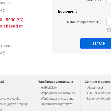
 Badach
ury
Equipment
00 - 5900 BC):
Name of equipment [PL]
yout based on
arański
ury
uki
Współpraca zagraniczna
Centrum prasowe
HARMONIA
Aktualności
Współpraca wielostronna
O NCN w mediac
dawane pytania
Współpraca dwustronna
Materiały do pob
ealizujących projekty
Recenzenci zagraniczni
na