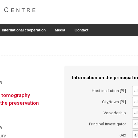
International cooperation
Media
Contact
Information on the principal in
a :
Host institution [PL]
on tomography
City/town [PL]
 the preservation
al
Voivodeship
Principal investigator
a
al
ury
Sex