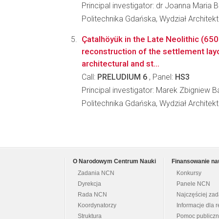
Principal investigator: dr Joanna Maria
Politechnika Gdańska, Wydział Architekt
Çatalhöyük in the Late Neolithic (65
reconstruction of the settlement la
architectural and st...
Call:
PRELUDIUM 6
, Panel:
HS3
Principal investigator: Marek Zbigniew B
Politechnika Gdańska, Wydział Architekt
O Narodowym Centrum Nauki
Finansowanie na
Zadania NCN
Konkursy
Dyrekcja
Panele NCN
Rada NCN
Najczęściej za
Koordynatorzy
Informacje dla r
Struktura
Pomoc publicz