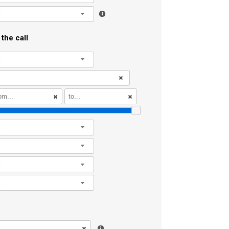
l
the call
l
l
l
l
l