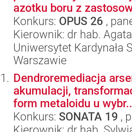
azotku boru z zastosow
Konkurs:
OPUS 26
, pan
Kierownik: dr hab. Agat
Uniwersytet Kardynała 
Warszawie
Dendroremediacja arse
akumulacji, transforma
form metaloidu u wybr..
Konkurs:
SONATA 19
, 
Kierownik: dr hab. Sylw