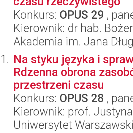
czasu rzeczywistego
Konkurs:
OPUS 29
, pan
Kierownik: dr hab. Boż
Akademia im. Jana Dłu
Na styku języka i spra
Rdzenna obrona zasob
przestrzeni czasu
Konkurs:
OPUS 28
, pan
Kierownik: prof. Justyn
Uniwersytet Warszawsk