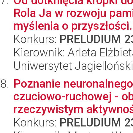
Od dotknięcia kropki d
Rola Ja w rozwoju pamię
myślenia o przyszłości.
Konkurs:
PRELUDIUM 2
Kierownik: Arleta Elżbi
Uniwersytet Jagiellońsk
Poznanie neuronalnego
czuciowo-ruchowej - o
rzeczywistym aktywnośc
Konkurs:
PRELUDIUM 2