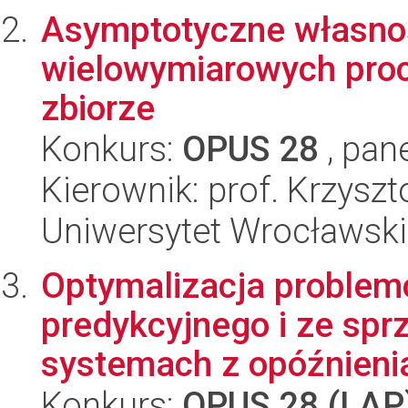
Asymptotyczne własnoś
wielowymiarowych pro
zbiorze
Konkurs:
OPUS 28
, pan
Kierownik: prof. Krzyszt
Uniwersytet Wrocławski
Optymalizacja problem
predykcyjnego i ze sp
systemach z opóźnienia
Konkurs:
OPUS 28 (LAP