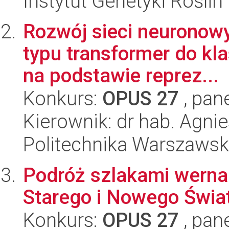
Instytut Genetyki Rośli
Rozwój sieci neuronowy
typu transformer do kl
na podstawie reprez...
Konkurs:
OPUS 27
, pan
Kierownik: dr hab. Agni
Politechnika Warszaws
Podróż szlakami wernal
Starego i Nowego Świa
Konkurs:
OPUS 27
, pan