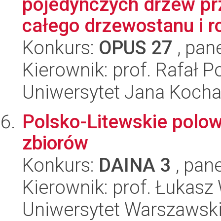
pojedynczych drzew prz
całego drzewostanu i ro
Konkurs:
OPUS 27
, pan
Kierownik: prof. Rafał P
Uniwersytet Jana Koch
Polsko-Litewskie polow
zbiorów
Konkurs:
DAINA 3
, pane
Kierownik: prof. Łukas
Uniwersytet Warszawsk