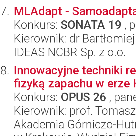
MLAdapt - Samoadapta
Konkurs:
SONATA 19
, 
Kierownik: dr Bartłomie
IDEAS NCBR Sp. z o.o.
Innowacyjne techniki r
fizyką zapachu w erze
Konkurs:
OPUS 26
, pan
Kierownik: prof. Tomas
Akademia Górniczo-Hutn