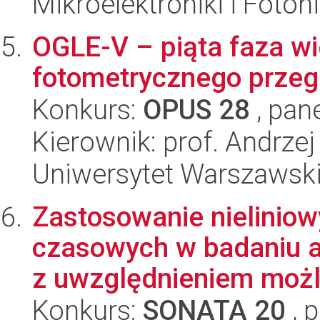
Mikroelektroniki i Fotoni
OGLE-V – piąta faza w
fotometrycznego przeg
Konkurs:
OPUS 28
, pan
Kierownik: prof. Andrzej
Uniwersytet Warszawsk
Zastosowanie nielinio
czasowych w badaniu 
z uwzględnieniem możli
Konkurs:
SONATA 20
, 