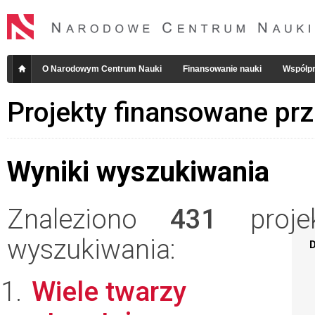
O Narodowym Centrum Nauki
Finansowanie nauki
Współpr
Projekty finansowane pr
Wyniki wyszukiwania
Znaleziono
431
projek
wyszukiwania:
D
Wiele twarzy