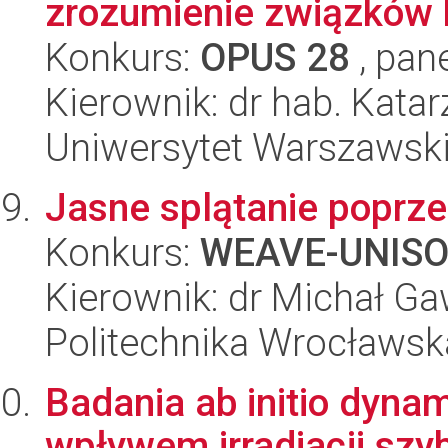
zrozumienie związków 
Konkurs:
OPUS 28
, pan
Kierownik: dr hab. Kata
Uniwersytet Warszawsk
Jasne splątanie poprz
Konkurs:
WEAVE-UNIS
Kierownik: dr Michał G
Politechnika Wrocławsk
Badania ab initio dyna
wpływem irradiacji szy