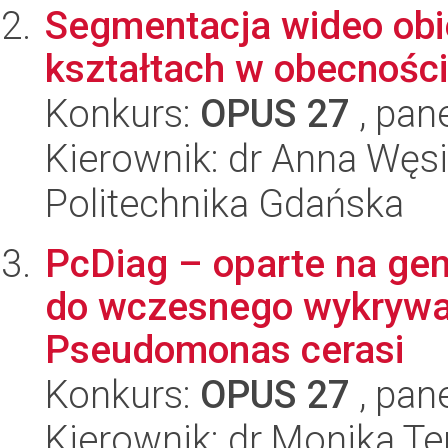
Segmentacja wideo obi
kształtach w obecnośc
Konkurs:
OPUS 27
, pan
Kierownik: dr Anna Węs
Politechnika Gdańska
PcDiag – oparte na ge
do wczesnego wykrywan
Pseudomonas cerasi
Konkurs:
OPUS 27
, pan
Kierownik: dr Monika T