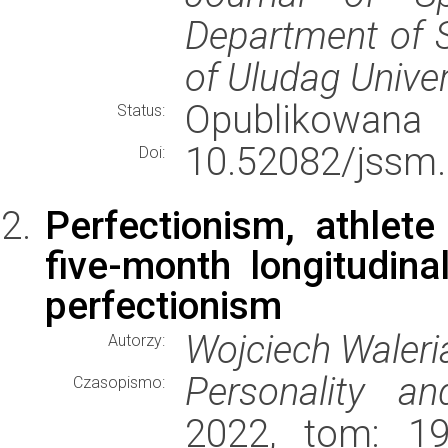
Department of S
of Uludag Univer
Opublikowana
Status:
10.52082/jssm.
Doi:
Perfectionism, athlet
five-month longitudin
perfectionism
Wojciech Waleria
Autorzy:
Personality an
Czasopismo:
2022, tom: 19