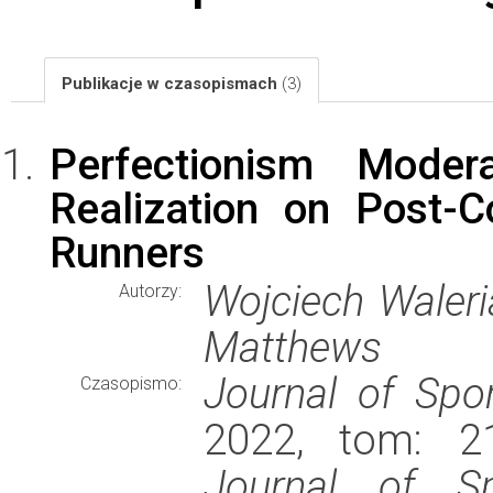
Publikacje w czasopismach
(3)
Perfectionism Moder
Realization on Post-
Runners
Wojciech Waleria
Autorzy:
Matthews
Journal of Spo
Czasopismo:
2022, tom: 21
Journal of S