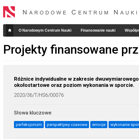
O Narodowym Centrum Nauki
Finansowanie nauki
Współpr
Projekty finansowane pr
Różnice indywidualne w zakresie dwuwymiarowego
okołostartowe oraz poziom wykonania w sporcie.
2020/36/T/HS6/00076
Słowa kluczowe
:
perfekcjonizm
perspektywy czasowe
emocje
wykonanie spo