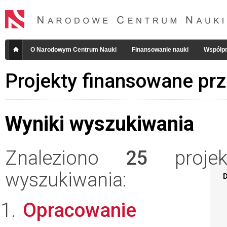
O Narodowym Centrum Nauki
Finansowanie nauki
Współpr
Projekty finansowane pr
Wyniki wyszukiwania
Znaleziono
25
projekt
wyszukiwania:
D
Opracowanie