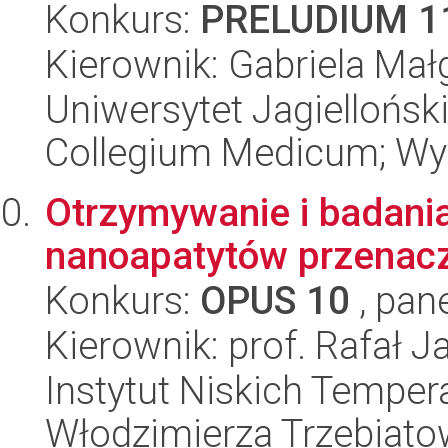
Konkurs:
PRELUDIUM 1
Kierownik: Gabriela Ma
Uniwersytet Jagiellońsk
Collegium Medicum; Wy
Otrzymywanie i badani
nanoapatytów przenacz
Konkurs:
OPUS 10
, pan
Kierownik: prof. Rafał 
Instytut Niskich Tempera
Włodzimierza Trzebiat