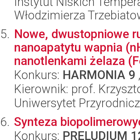
Instytut Niskich Tempera
Włodzimierza Trzebiat
Nowe, dwustopniowe ru
nanoapatytu wapnia (
nanotlenkami żelaza (F
Konkurs:
HARMONIA 9
Kierownik: prof. Krzysz
Uniwersytet Przyrodnic
Synteza biopolimerow
Konkurs:
PRELUDIUM 1