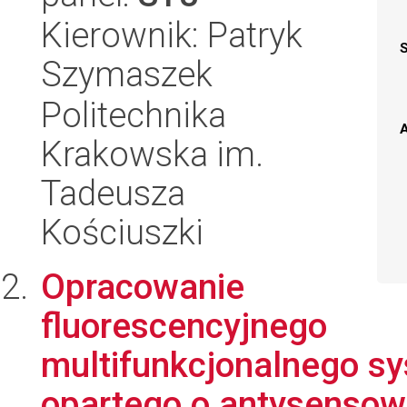
Kierownik: Patryk
Szymaszek
Politechnika
A
Krakowska im.
Tadeusza
Kościuszki
Opracowanie
fluorescencyjnego
multifunkcjonalnego s
opartego o antysensow