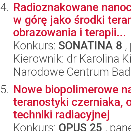
Radioznakowane nanocz
w górę jako środki ter
obrazowania i terapii...
Konkurs:
SONATINA 8
,
Kierownik: dr Karolina K
Narodowe Centrum Bad
Nowe biopolimerowe na
teranostyki czerniaka
techniki radiacyjnej
Konkurs:
OPUS 25
, pan