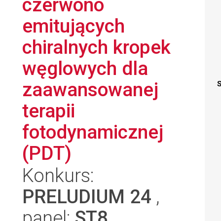
czerwono
emitujących
chiralnych kropek
węglowych dla
zaawansowanej
S
terapii
fotodynamicznej
(PDT)
Konkurs:
PRELUDIUM 24
,
panel:
ST8