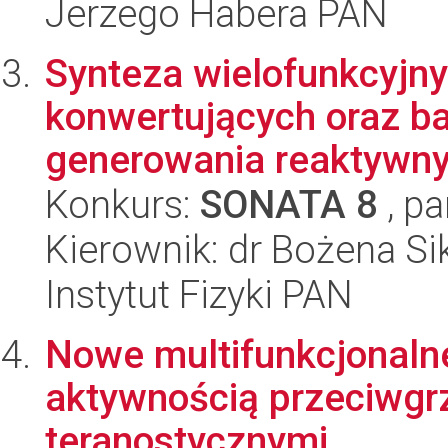
Jerzego Habera PAN
Synteza wielofunkcyjn
konwertujących oraz 
generowania reaktywnyc
Konkurs:
SONATA 8
, pa
Kierownik: dr Bożena Si
Instytut Fizyki PAN
Nowe multifunkcjonaln
aktywnością przeciwgrz
teranostycznymi.