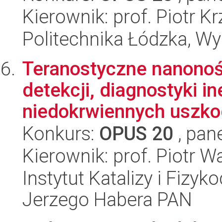
Kierownik: prof. Piotr K
Politechnika Łódzka, W
Teranostyczne nanonośn
detekcji, diagnostyki i
niedokrwiennych uszkod
Konkurs:
OPUS 20
, pan
Kierownik: prof. Piotr W
Instytut Katalizy i Fizy
Jerzego Habera PAN