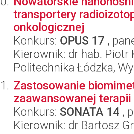
Nowatorskie nanonośni
transportery radioizoto
onkologicznej
Konkurs:
OPUS 17
, pan
Kierownik: dr hab. Piotr
Politechnika Łódzka, W
Zastosowanie biomime
zaawansowanej terapii
Konkurs:
SONATA 14
, 
Kierownik: dr Bartosz G