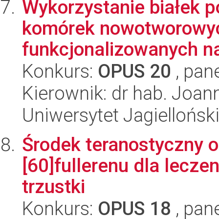
Wykorzystanie białek 
komórek nowotworowy
funkcjonalizowanych n
Konkurs:
OPUS 20
, pan
Kierownik: dr hab. Joan
Uniwersytet Jagiellońsk
Środek teranostyczny o
[60]fullerenu dla lecz
trzustki
Konkurs:
OPUS 18
, pan