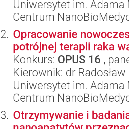
Uniwersytet im. Adama 
Centrum NanoBioMedy
Opracowanie nowoczes
potrójnej terapii raka
Konkurs:
OPUS 16
, pan
Kierownik: dr Radosław
Uniwersytet im. Adama 
Centrum NanoBioMedy
Otrzymywanie i badani
nanoapatytów przeznac