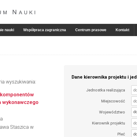
ie nauki
Współpraca zagraniczna
Centrum prasowe
Kontakt
Dane kierownika projektu i jed
ria wyszukiwania:
Jednostka realizująca
a komponentów
Miejscowość
a wykonawczego
d
Województwo
ka
Kierownik projektu
ława Staszica w
d
Płeć