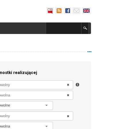
nostki realizującej
owolne
owolna