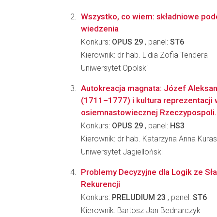
Wszystko, co wiem: składniowe podej
wiedzenia
Konkurs:
OPUS 29
, panel:
ST6
Kierownik: dr hab. Lidia Zofia Tendera
Uniwersytet Opolski
Autokreacja magnata: Józef Aleksa
(1711–1777) i kultura reprezentacji
osiemnastowiecznej Rzeczypospoli..
Konkurs:
OPUS 29
, panel:
HS3
Kierownik: dr hab. Katarzyna Anna Kuras
Uniwersytet Jagielloński
Problemy Decyzyjne dla Logik ze S
Rekurencji
Konkurs:
PRELUDIUM 23
, panel:
ST6
Kierownik: Bartosz Jan Bednarczyk