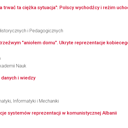
a trwać ta ciężka sytuacja": Polscy wychodźcy i reżim ucho
Historycznych i Pedagogicznych
trzeźwym "aniołem domu". Ukryte reprezentacje kobiecego pi
a
 Akademii Nauk
danych i wiedzy
tyki, Informatyki i Mechaniki
cje systemów reprezentacji w komunistycznej Albanii