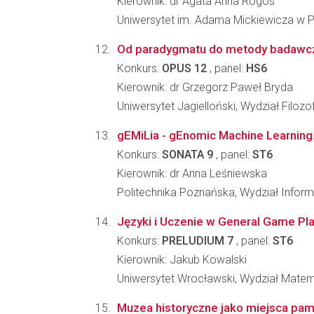
Kierownik: dr Agata Anna Rogoś
Uniwersytet im. Adama Mickiewicza w Poz
Od paradygmatu do metody badawczej
Konkurs:
OPUS 12
, panel:
HS6
Kierownik: dr Grzegorz Paweł Bryda
Uniwersytet Jagielloński, Wydział Filozo
gEMiLia - gEnomic Machine Learning
Konkurs:
SONATA 9
, panel:
ST6
Kierownik: dr Anna Leśniewska
Politechnika Poznańska, Wydział Inform
Języki i Uczenie w General Game Pla
Konkurs:
PRELUDIUM 7
, panel:
ST6
Kierownik: Jakub Kowalski
Uniwersytet Wrocławski, Wydział Matema
Muzea historyczne jako miejsca pam