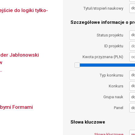
d
Tytuł/stopień naukowy
ście do logiki tylko-
Szczegółowe informacje o pro
d
Status projektu
ID projektu
nder Jabłonowski
Kwota przyznana (PLN)
 w
.
d
Typ konkursu
d
Konkurs
d
Grupa nauk
łabymi Formami
d
Panel
Słowa kluczowe
Słowa kluczowe