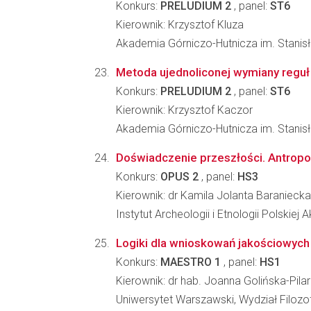
Konkurs:
PRELUDIUM 2
, panel:
ST6
Kierownik: Krzysztof Kluza
Akademia Górniczo-Hutnicza im. Stanisła
Metoda ujednoliconej wymiany regu
Konkurs:
PRELUDIUM 2
, panel:
ST6
Kierownik: Krzysztof Kaczor
Akademia Górniczo-Hutnicza im. Stanisła
Doświadczenie przeszłości. Antropol
Konkurs:
OPUS 2
, panel:
HS3
Kierownik: dr Kamila Jolanta Baranieck
Instytut Archeologii i Etnologii Polskiej
Logiki dla wnioskowań jakościowych
Konkurs:
MAESTRO 1
, panel:
HS1
Kierownik: dr hab. Joanna Golińska-Pila
Uniwersytet Warszawski, Wydział Filozofi