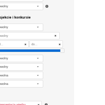
owolny
jekcie i konkursie
owolny
owolny
owolny
owolna
owolna