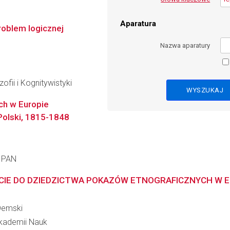
Aparatura
roblem logicznej
Nazwa aparatury
ofii i Kognitywistyki
h w Europie
 Polski, 1815-1848
a PAN
CIE DO DZIEDZICTWA POKAZÓW ETNOGRAFICZNYCH W E
Demski
 Akademii Nauk