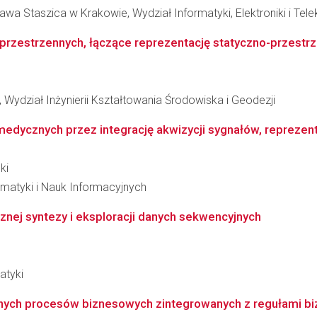
wa Staszica w Krakowie, Wydział Informatyki, Elektroniki i Tel
rzestrzennych, łączące reprezentację statyczno-przestrz
Wydział Inżynierii Kształtowania Środowiska i Geodezji
cznych przez integrację akwizycji sygnałów, reprezentacj
ki
matyki i Nauk Informacyjnych
ej syntezy i eksploracji danych sekwencyjnych
atyki
znych procesów biznesowych zintegrowanych z regułami b