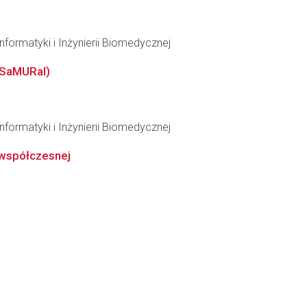
formatyki i Inżynierii Biomedycznej
(SaMURaI)
formatyki i Inżynierii Biomedycznej
e współczesnej