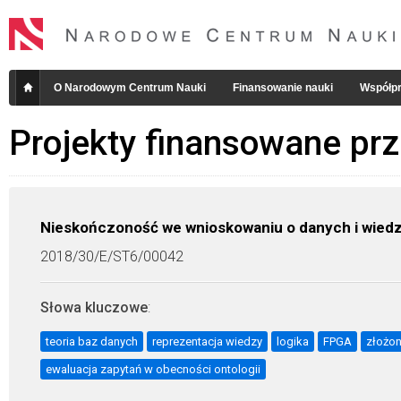
O Narodowym Centrum Nauki
Finansowanie nauki
Współpr
Projekty finansowane pr
Nieskończoność we wnioskowaniu o danych i wied
2018/30/E/ST6/00042
Słowa kluczowe
:
teoria baz danych
reprezentacja wiedzy
logika
FPGA
złożo
ewaluacja zapytań w obecności ontologii