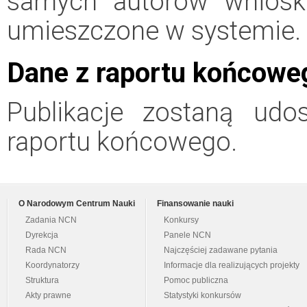
samych autorów wniosk
umieszczone w systemie.
Dane z raportu końcowe
Publikacje zostaną udo
raportu końcowego.
O Narodowym Centrum Nauki
Finansowanie nauki
Zadania NCN
Konkursy
Dyrekcja
Panele NCN
Rada NCN
Najczęściej zadawane pytania
Koordynatorzy
Informacje dla realizujących projekty
Struktura
Pomoc publiczna
Akty prawne
Statystyki konkursów