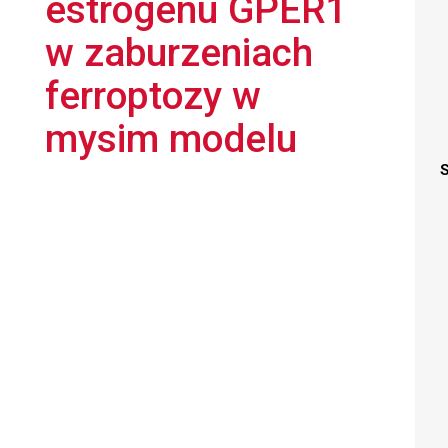
estrogenu GPER1
w zaburzeniach
ferroptozy w
mysim modelu
S