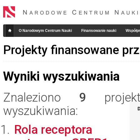
O Narodowym Centrum Nauki
Finansowanie nauki
Współpr
Projekty finansowane pr
Wyniki wyszukiwania
Znaleziono
9
projekt
wyszukiwania:
D
Rola receptora