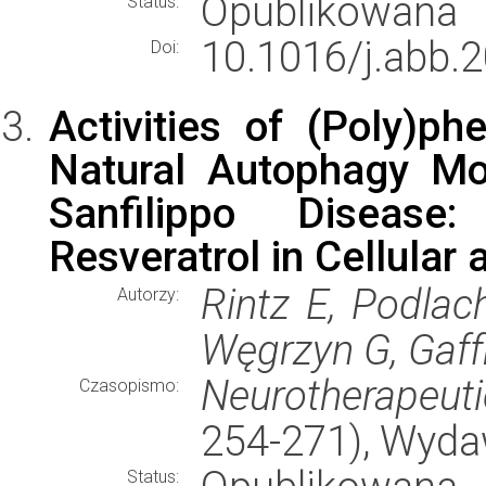
Opublikowana
Status:
10.1016/j.abb.
Doi:
Activities of (Poly)ph
Natural Autophagy Mo
Sanfilippo Disease
Resveratrol in Cellular
Rintz E, Podlac
Autorzy:
Węgrzyn G, Gaff
Neurotherapeuti
Czasopismo:
254-271), Wyd
Status: