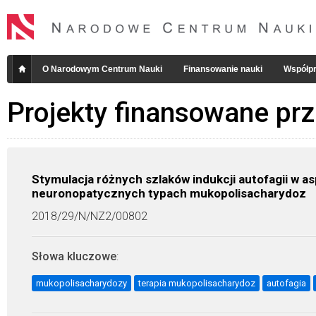
O Narodowym Centrum Nauki
Finansowanie nauki
Współpr
Projekty finansowane pr
Stymulacja różnych szlaków indukcji autofagii w a
neuronopatycznych typach mukopolisacharydoz
2018/29/N/NZ2/00802
Słowa kluczowe
:
mukopolisacharydozy
terapia mukopolisacharydoz
autofagia