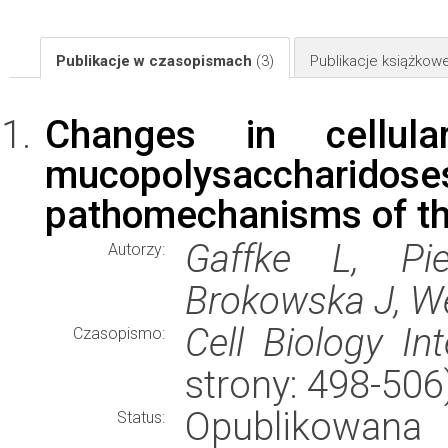
Publikacje w czasopismach
(3)
Publikacje książkow
Changes in cellula
mucopolysacchari
pathomechanisms of th
Gaffke L, Pi
Autorzy:
Brokowska J, W
Cell Biology Int
Czasopismo:
strony: 498-50
Opublikowana
Status: