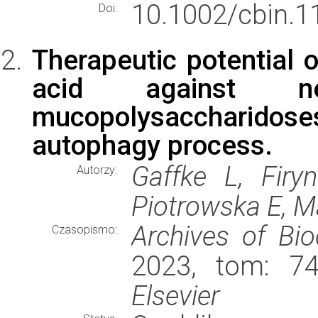
10.1002/cbin.1
Doi:
Therapeutic potential o
acid against ne
mucopolysaccharidose
autophagy process.
Gaffke L, Firy
Autorzy:
Piotrowska E, M
Archives of Bi
Czasopismo:
2023, tom: 74
Elsevier