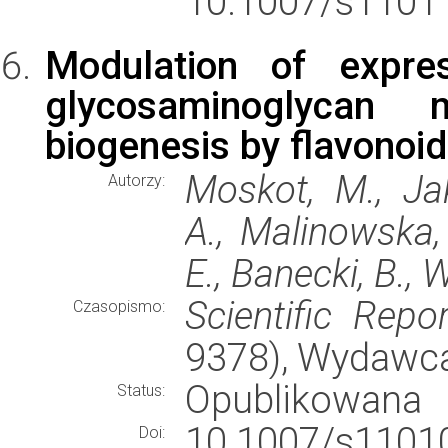
10.1007/s11011
Modulation of expre
glycosaminoglycan
biogenesis by flavonoi
Moskot, M., Jak
Autorzy:
A., Malinowska,
E., Banecki, B.,
Scientific Repo
Czasopismo:
9378), Wydawc
Opublikowana
Status:
10.1007/s11010
Doi: