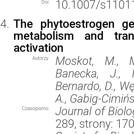
10.1007/s11011
Doi:
The phytoestrogen ge
metabolism and tran
activation
Moskot, M., M
Autorzy:
Banecka, J., 
Bernardo, D., Węg
A., Gabig-Cimińs
Journal of Biolo
Czasopismo:
289, strony: 1