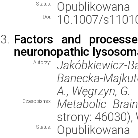
Opublikowana
Status:
10.1007/s11010
Doi:
Factors and processe
neuronopathic lysosom
Jakóbkiewicz-Ba
Autorzy:
Banecka-Majkute
A., Węgrzyn, G.
Metabolic Brai
Czasopismo:
strony: 46030)
Opublikowana
Status: