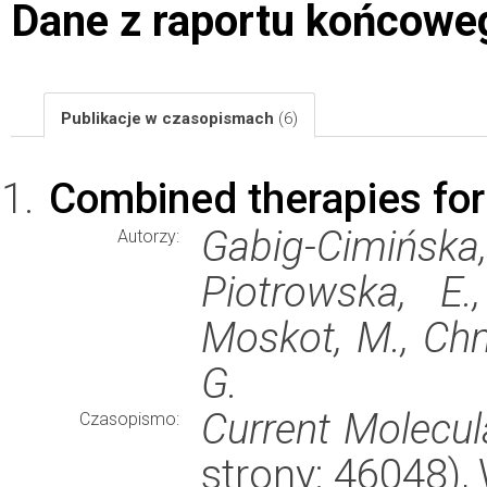
Dane z raportu końcowe
Publikacje w czasopismach
(6)
Combined therapies for
Gabig-Cimińska,
Autorzy:
Piotrowska, E.
Moskot, M., Chmi
G.
Current Molecul
Czasopismo:
strony: 46048)