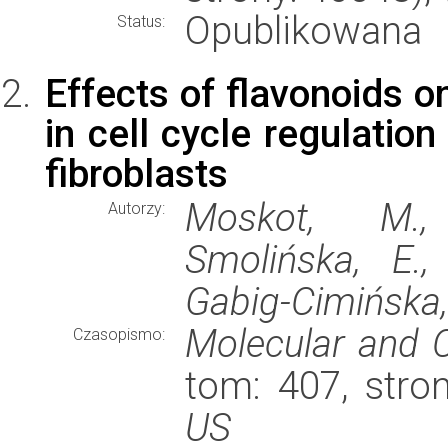
Opublikowana
Status:
Effects of flavonoids o
in cell cycle regulatio
fibroblasts
Moskot, M., 
Autorzy:
Smolińska, E.,
Gabig-Cimińska,
Molecular and C
Czasopismo:
tom: 407, stro
US