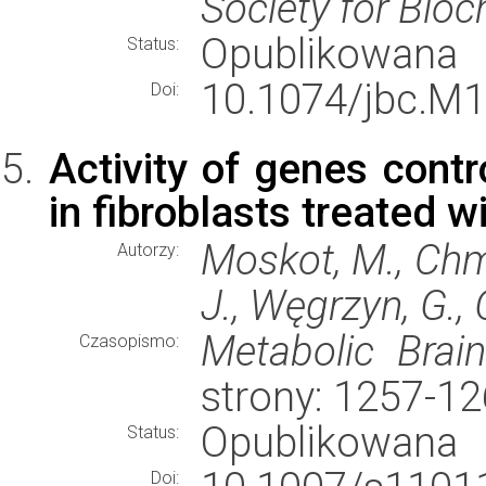
Society for Bio
Opublikowana
Status:
10.1074/jbc.M1
Doi:
Activity of genes contr
in fibroblasts treated w
Moskot, M., Chmi
Autorzy:
J., Węgrzyn, G.,
Metabolic Brai
Czasopismo:
strony: 1257-1
Opublikowana
Status:
Doi: