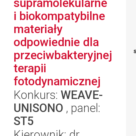
supramolekularne
i biokompatybilne
materiały
odpowiednie dla
przeciwbakteryjnej
S
terapii
fotodynamicznej
Konkurs:
WEAVE-
UNISONO
, panel:
ST5
Kierownik: dr