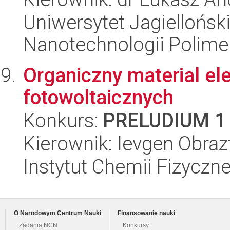
Uniwersytet Jagiellońsk
Nanotechnologii Polime
Organiczny material e
fotowoltaicznych
Konkurs:
PRELUDIUM 1
Kierownik: Ievgen Obraz
Instytut Chemii Fizyczn
O Narodowym Centrum Nauki
Finansowanie nauki
Zadania NCN
Konkursy