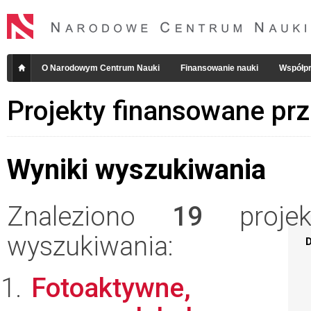
O Narodowym Centrum Nauki
Finansowanie nauki
Współpr
Projekty finansowane pr
Wyniki wyszukiwania
Znaleziono
19
projekt
wyszukiwania:
D
Fotoaktywne,