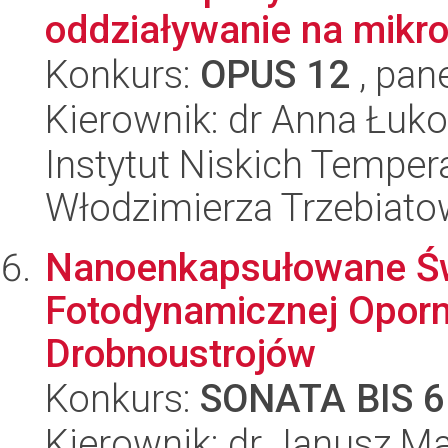
oddziaływanie na mikr
Konkurs:
OPUS 12
, pan
Kierownik: dr Anna Łuk
Instytut Niskich Tempera
Włodzimierza Trzebiat
Nanoenkapsułowane Świ
Fotodynamicznej Opor
Drobnoustrojów
Konkurs:
SONATA BIS 6
Kierownik: dr Janusz M