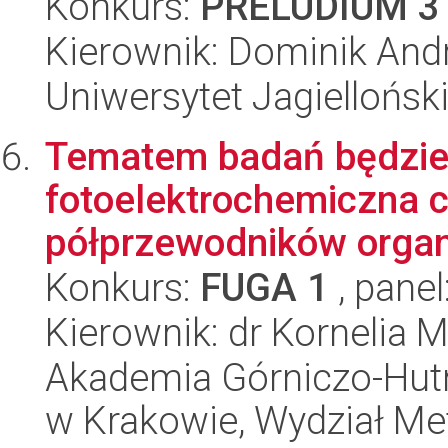
Konkurs:
PRELUDIUM 3
Kierownik: Dominik And
Uniwersytet Jagiellońsk
Tematem badań będzie 
fotoelektrochemiczna 
półprzewodników organic
Konkurs:
FUGA 1
, panel
Kierownik: dr Kornelia
Akademia Górniczo-Hutn
w Krakowie, Wydział Met