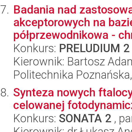
Badania nad zastosow
akceptorowych na bazi
półprzewodnikowa - ch
Konkurs:
PRELUDIUM 2
Kierownik: Bartosz Ada
Politechnika Poznańska,
Synteza nowych ftaloc
celowanej fotodynamicz
Konkurs:
SONATA 2
, pa
Kierownik: dr Łukasz An