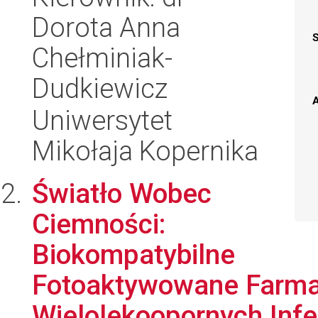
Dorota Anna
Chełminiak-
Dudkiewicz
A
Uniwersytet
Mikołaja Kopernika
Światło Wobec
Ciemności:
Biokompatybilne
Fotoaktywowane Farma
Wielolekoopornych Infek