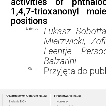
activities of phthalo
1,4,7-trioxanonyl moi
positions
Lukasz Sobotta
Autorzy:
Mierzwicki, Zof
Leentje Perso
Balzarini
Przyjęta do publ
Status:
O Narodowym Centrum Nauki
Finansowanie nauki
Zadania NCN
Konkursy