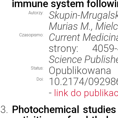
immune system followi
Skupin-Mrugalsk
Autorzy:
Murias M., Mielc
Current Medicin
Czasopismo:
strony: 405
Science Publish
Opublikowana
Status:
10.2174/09298
Doi:
-
link do publikac
Photochemical studie