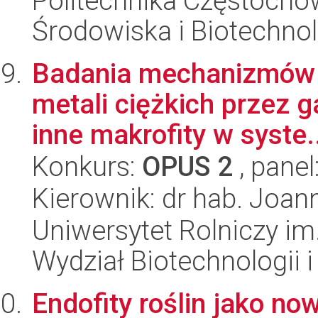
Politechnika Częstochow
Środowiska i Biotechnol
Badania mechanizmów f
metali ciężkich przez ga
inne makrofity w syste.
Konkurs:
OPUS 2
, panel
Kierownik: dr hab. Joa
Uniwersytet Rolniczy im
Wydział Biotechnologii 
Endofity roślin jako no