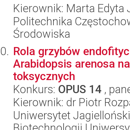
Kierownik: Marta Edyta 
Politechnika Częstochow
Środowiska
Rola grzybów endofity
Arabidopsis arenosa na
toksycznych
Konkurs:
OPUS 14
, pan
Kierownik: dr Piotr Roz
Uniwersytet Jagiellońsk
Biotechnologii Uniwersy