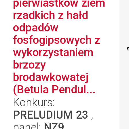
pierwiastków ziem
rzadkich z hałd
odpadów
fosfogipsowych z
wykorzystaniem
S
brzozy
brodawkowatej
(Betula Pendul...
Konkurs:
PRELUDIUM 23
,
panel:
NZ9