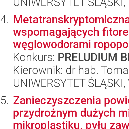
UNIWERSYTET ŚLĄSKI, W
Metatranskryptomiczna 
wspomagających fitore
węglowodorami ropopo
Konkurs:
PRELUDIUM BI
Kierownik: dr hab. Toma
UNIWERSYTET ŚLĄSKI, W
Zanieczyszczenia powi
przydrożnym dużych mi
mikroplastiku, pyłu zaw