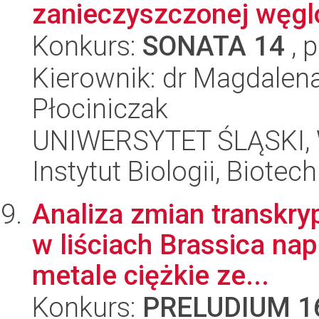
zanieczyszczonej węgl
Konkurs:
SONATA 14
, 
Kierownik: dr Magdalen
Płociniczak
UNIWERSYTET ŚLĄSKI, W
Instytut Biologii, Biote
Analiza zmian transkry
w liściach Brassica na
metale ciężkie ze...
Konkurs:
PRELUDIUM 1