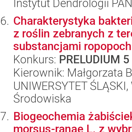
Instytut Dendrologii PA
Charakterystyka bakter
z roślin zebranych z t
substancjami ropopoch.
Konkurs:
PRELUDIUM 5
Kierownik: Małgorzata B
UNIWERSYTET ŚLĄSKI, Wy
Środowiska
Biogeochemia żabiście
morsus-ranae L. z wyb