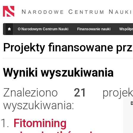
O Narodowym Centrum Nauki
Finansowanie nauki
Współpr
Projekty finansowane pr
Wyniki wyszukiwania
Znaleziono
21
projekt
wyszukiwania:
D
Fitomining