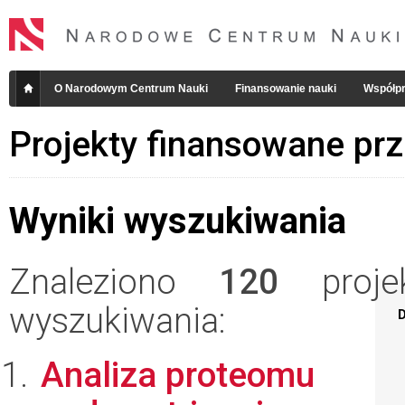
O Narodowym Centrum Nauki
Finansowanie nauki
Współpr
Projekty finansowane pr
Wyniki wyszukiwania
Znaleziono
120
projek
wyszukiwania:
D
Analiza proteomu