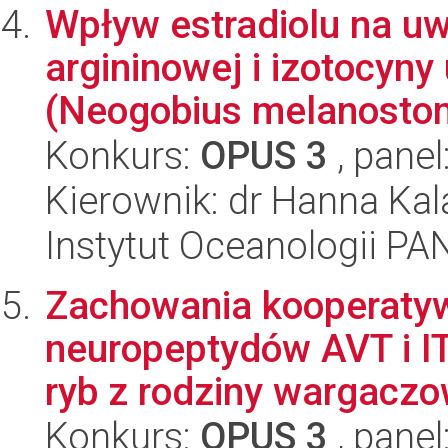
Wpływ estradiolu na u
argininowej i izotocyny
(Neogobius melanosto
Konkurs:
OPUS 3
, panel
Kierownik: dr Hanna Ka
Instytut Oceanologii PA
Zachowania kooperaty
neuropeptydów AVT i I
ryb z rodziny wargaczow
Konkurs:
OPUS 3
, panel