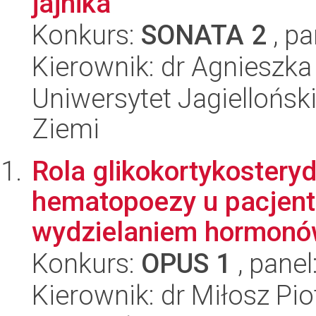
jajnika
Konkurs:
SONATA 2
, pa
Kierownik: dr Agnieszk
Uniwersytet Jagielloński
Ziemi
Rola glikokortykostery
hematopoezy u pacjen
wydzielaniem hormonów
Konkurs:
OPUS 1
, panel
Kierownik: dr Miłosz Pi