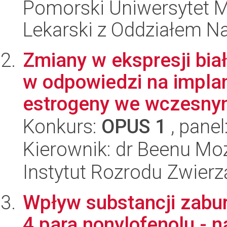
Pomorski Uniwersytet M
Lekarski z Oddziałem N
Zmiany w ekspresji bia
w odpowiedzi na impla
estrogeny we wczesnym
Konkurs:
OPUS 1
, panel
Kierownik: dr Beenu Moz
Instytut Rozrodu Zwier
Wpływ substancji zabu
4,para nonylofenolu - n