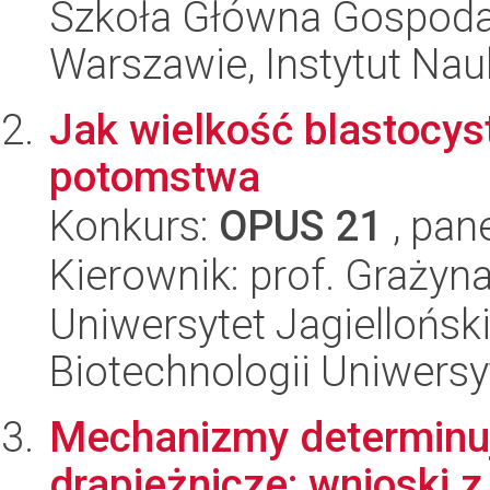
Szkoła Główna Gospoda
Warszawie, Instytut Nau
Jak wielkość blastocys
potomstwa
Konkurs:
OPUS 21
, pan
Kierownik: prof. Grażyn
Uniwersytet Jagiellońsk
Biotechnologii Uniwersy
Mechanizmy determinu
drapieżnicze: wnioski 