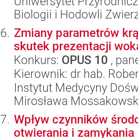
Uniwersytet Przyrodnic
Biologii i Hodowli Zwier
Zmiany parametrów krą
skutek prezentacji wok
Konkurs:
OPUS 10
, pan
Kierownik: dr hab. Robe
Instytut Medycyny Doświa
Mirosława Mossakowsk
Wpływ czynników środ
otwierania i zamykania