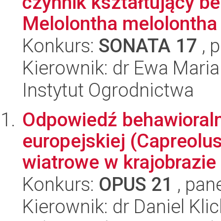
czynnik kształtujący 
Melolontha melolontha
Konkurs:
SONATA 17
, 
Kierownik: dr Ewa Mari
Instytut Ogrodnictwa
Odpowiedź behawioralna
europejskiej (Capreolu
wiatrowe w krajobrazie r
Konkurs:
OPUS 21
, pan
Kierownik: dr Daniel Kli