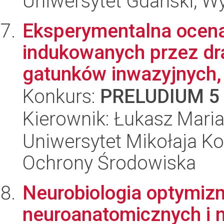
Uniwersytet Gdański, Wyd
Eksperymentalna ocen
indukowanych przez dr
gatunków inwazyjnych, 
Konkurs:
PRELUDIUM 5
Kierownik: Łukasz Mari
Uniwersytet Mikołaja Kop
Ochrony Środowiska
Neurobiologia optymiz
neuroanatomicznych i 