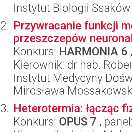
Instytut Biologii Ssakó
Przywracanie funkcji 
przeszczepów neurona
Konkurs:
HARMONIA 6
Kierownik: dr hab. Robe
Instytut Medycyny Doświa
Mirosława Mossakowsk
Heterotermia: łącząc fi
Konkurs:
OPUS 7
, panel