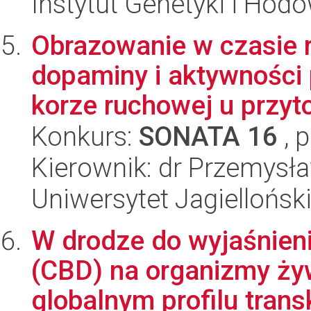
Instytut Genetyki i Hod
Obrazowanie w czasie 
dopaminy i aktywności 
korze ruchowej u przyt
Konkurs:
SONATA 16
, 
Kierownik: dr Przemysła
Uniwersytet Jagielloński
W drodze do wyjaśnieni
(CBD) na organizmy ży
globalnym profilu transk