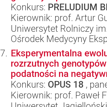
Konkurs:
PRELUDIUM BI
Kierownik: prof. Artur G
Uniwersytet Rolniczy im
Ośrodek Medycyny Ekspe
Eksperymentalna ewolu
rozrzutnych genotypów 
podatności na negatywne
Konkurs:
OPUS 18
, pan
Kierownik: prof. Paweł 
Uniwersytet Jagielloński