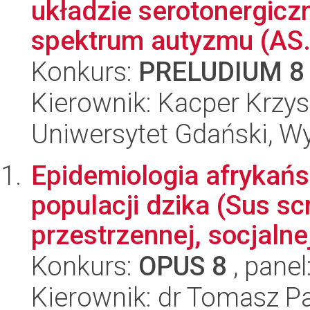
układzie serotonergic
spektrum autyzmu (AS.
Konkurs:
PRELUDIUM 8
Kierownik: Kacper Krzys
Uniwersytet Gdański, Wyd
Epidemiologia afrykań
populacji dzika (Sus scr
przestrzennej, socjalnej 
Konkurs:
OPUS 8
, panel
Kierownik: dr Tomasz P