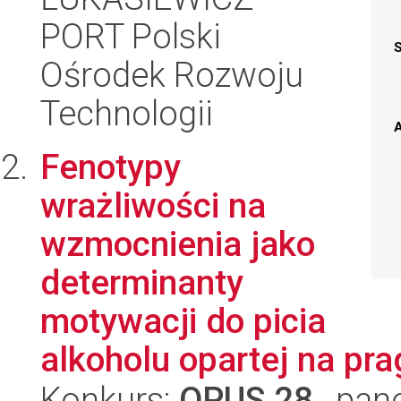
PORT Polski
Ośrodek Rozwoju
Technologii
A
Fenotypy
wrażliwości na
wzmocnienia jako
determinanty
motywacji do picia
alkoholu opartej na pra
Konkurs:
OPUS 28
, pan