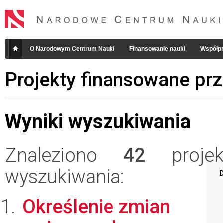
O Narodowym Centrum Nauki
Finansowanie nauki
Współpr
Projekty finansowane pr
Wyniki wyszukiwania
Znaleziono
42
projekt
wyszukiwania:
D
Określenie zmian