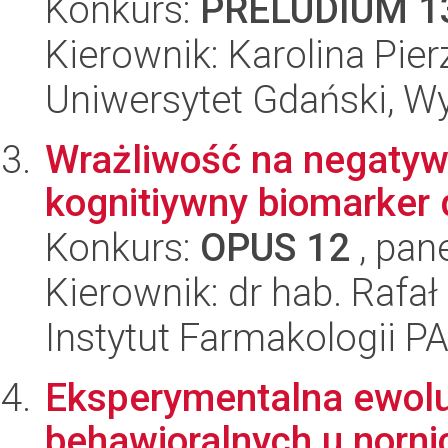
Konkurs:
PRELUDIUM 1
Kierownik: Karolina Pie
Uniwersytet Gdański, Wyd
Wrażliwość na negatyw
kognitiywny biomarker
Konkurs:
OPUS 12
, pan
Kierownik: dr hab. Rafał
Instytut Farmakologii P
Eksperymentalna ewoluc
behawioralnych u norni