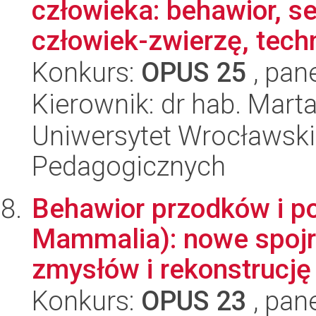
człowieka: behawior, s
człowiek-zwierzę, techn
Konkurs:
OPUS 25
, pan
Kierownik: dr hab. Mart
Uniwersytet Wrocławski,
Pedagogicznych
Behawior przodków i po
Mammalia): nowe spojr
zmysłów i rekonstrucję d
Konkurs:
OPUS 23
, pan