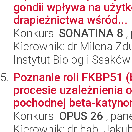
gondii wpływa na użytk
drapieżnictwa wśród...
Konkurs:
SONATINA 8
,
Kierownik: dr Milena Zd
Instytut Biologii Ssakó
Poznanie roli FKBP51 
procesie uzależnienia 
pochodnej beta-katyno
Konkurs:
OPUS 26
, pan
Kierownik: dr hab. Jaku