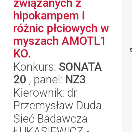
związanych z
hipokampem i
różnic płciowych w
myszach AMOTL1
KO.
S
Konkurs:
SONATA
20
, panel:
NZ3
Kierownik: dr
Przemysław Duda
Sieć Badawcza
ŁUKASIEWICZ -