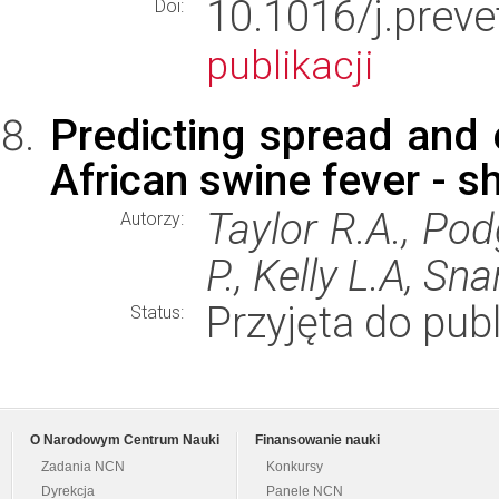
10.1016/j.pre
Doi:
publikacji
Predicting spread and 
African swine fever - 
Taylor R.A., Pod
Autorzy:
P., Kelly L.A, Sna
Przyjęta do publ
Status:
O Narodowym Centrum Nauki
Finansowanie nauki
Zadania NCN
Konkursy
Dyrekcja
Panele NCN