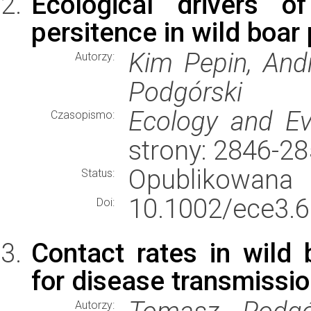
Ecological drivers o
persitence in wild boar 
Kim Pepin, And
Autorzy:
Podgórski
Ecology and Ev
Czasopismo:
strony: 2846-2
Opublikowana
Status:
10.1002/ece3.6
Doi:
Contact rates in wild 
for disease transmissi
Autorzy: