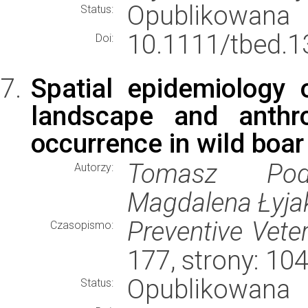
Opublikowana
Status:
10.1111/tbed.1
Doi:
Spatial epidemiology 
landscape and anthro
occurrence in wild boar
Tomasz Podg
Autorzy:
Magdalena Łyja
Preventive Vete
Czasopismo:
177, strony: 1
Opublikowana
Status: