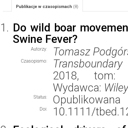
Publikacje w czasopismach
(8)
Do wild boar movement
Swine Fever?
Tomasz Podgórs
Autorzy:
Transboundary
Czasopismo:
2018, tom: 6
Wydawca:
Wile
Opublikowana
Status:
10.1111/tbed.1
Doi: