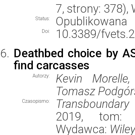
7, strony: 378)
Opublikowana
Status:
10.3389/fvets.
Doi:
Deathbed choice by AS
find carcasses
Kevin Morelle,
Autorzy:
Tomasz Podgór
Transboundary
Czasopismo:
2019, tom: 6
Wydawca:
Wile