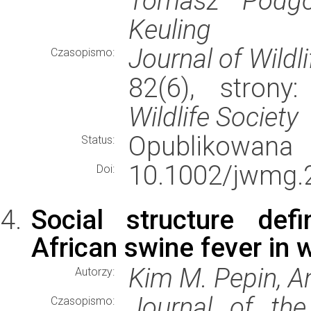
Tomasz Podgór
Keuling
Journal of Wild
Czasopismo:
82(6), stron
Wildlife Society
Opublikowana
Status:
10.1002/jwmg.
Doi:
Social structure def
African swine fever in 
Kim M. Pepin, A
Autorzy:
Journal of the
Czasopismo: