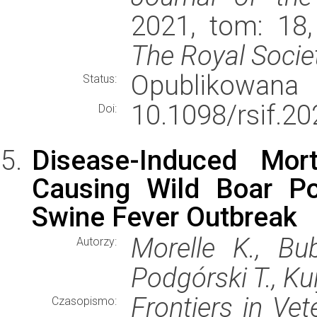
2021, tom: 18,
The Royal Socie
Opublikowana
Status:
10.1098/rsif.20
Doi:
Disease-Induced Mort
Causing Wild Boar Po
Swine Fever Outbreak
Morelle K., Bub
Autorzy:
Podgórski T., Kui
Frontiers in Vet
Czasopismo: