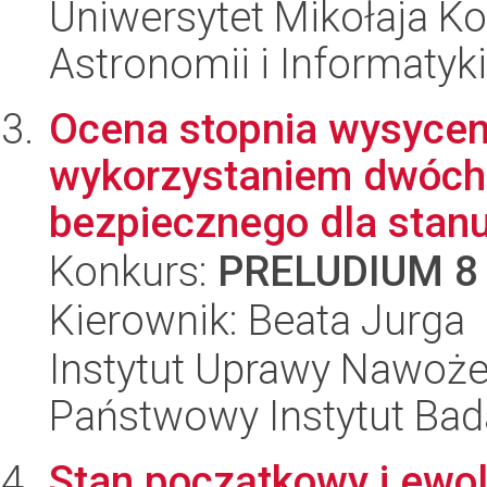
Uniwersytet Mikołaja Kop
Astronomii i Informatyk
Ocena stopnia wysyceni
wykorzystaniem dwóch
bezpiecznego dla stanu
Konkurs:
PRELUDIUM 8
Kierownik: Beata Jurga
Instytut Uprawy Nawoże
Państwowy Instytut Ba
Stan początkowy i ewol