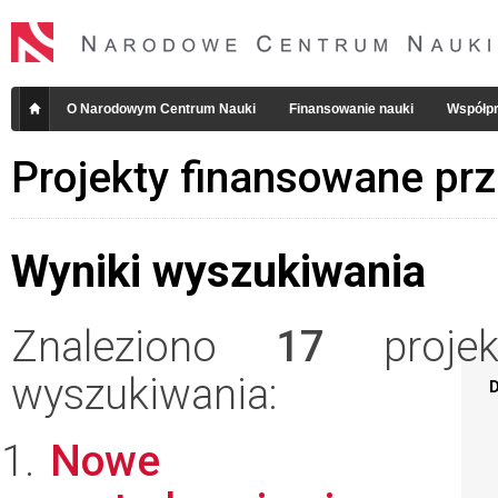
O Narodowym Centrum Nauki
Finansowanie nauki
Współpr
Projekty finansowane pr
Wyniki wyszukiwania
Znaleziono
17
projekt
wyszukiwania:
D
Nowe