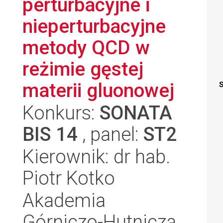
perturbacyjne i
nieperturbacyjne
metody QCD w
reżimie gęstej
materii gluonowej
S
Konkurs:
SONATA
BIS 14
, panel:
ST2
Kierownik: dr hab.
Piotr Kotko
Akademia
Górniczo-Hutnicza