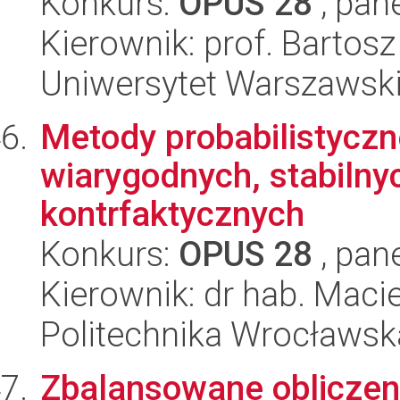
Konkurs:
OPUS 28
, pan
Kierownik: prof. Bartos
Uniwersytet Warszawsk
Metody probabilistycz
wiarygodnych, stabilny
kontrfaktycznych
Konkurs:
OPUS 28
, pan
Kierownik: dr hab. Maci
Politechnika Wrocławsk
Zbalansowane obliczen