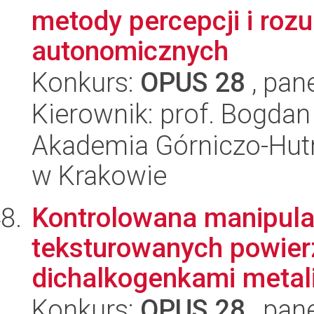
metody percepcji i roz
autonomicznych
Konkurs:
OPUS 28
, pan
Kierownik: prof. Bogda
Akademia Górniczo-Hutn
w Krakowie
Kontrolowana manipula
teksturowanych powier
dichalkogenkami metali
Konkurs:
OPUS 28
, pan