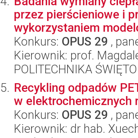
Badania wymiany ciepła
przez pierścieniowe i p
wykorzystaniem model
Konkurs:
OPUS 29
, pan
Kierownik: prof. Magdal
POLITECHNIKA ŚWIĘT
Recykling odpadów PE
w elektrochemicznych r
Konkurs:
OPUS 29
, pan
Kierownik: dr hab. Xue