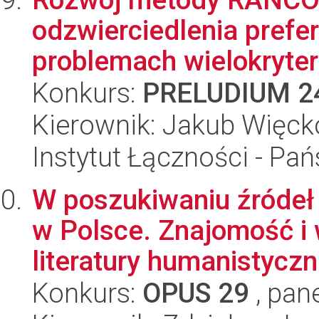
odzwierciedlenia prefe
problemach wielokryteri
Konkurs:
PRELUDIUM 2
Kierownik: Jakub Więck
Instytut Łączności - Pa
W poszukiwaniu źróde
w Polsce. Znajomość i 
literatury humanistyczne
Konkurs:
OPUS 29
, pan