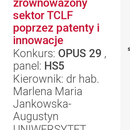
zrównoważony
sektor TCLF
poprzez patenty i
innowacje
Konkurs:
OPUS 29
,
S
panel:
HS5
Kierownik: dr hab.
Marlena Maria
Jankowska-
Augustyn
UNIWERSYTET