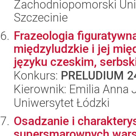
Zachodniopomorski Uni
Szczecinie
Frazeologia figuratywna
międzyludzkie i jej mi
języku czeskim, serbski
Konkurs:
PRELUDIUM 2
Kierownik: Emilia Anna 
Uniwersytet Łódzki
Osadzanie i charaktery
supersmarownych wars