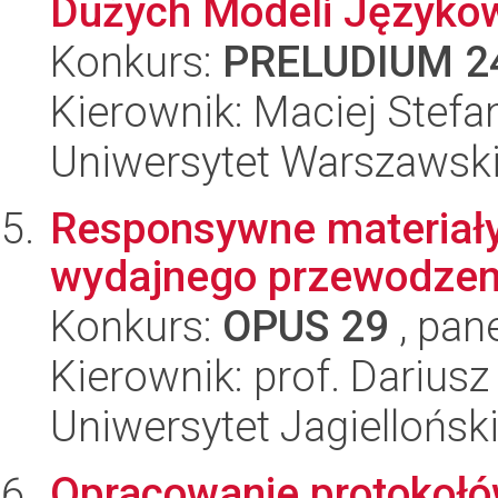
Dużych Modeli Języko
Konkurs:
PRELUDIUM 2
Kierownik: Maciej Stefa
Uniwersytet Warszawsk
Responsywne materiał
wydajnego przewodzen
Konkurs:
OPUS 29
, pan
Kierownik: prof. Darius
Uniwersytet Jagiellońsk
Opracowanie protokołó