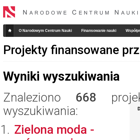
O Narodowym Centrum Nauki
Finansowanie nauki
Współpr
Projekty finansowane pr
Wyniki wyszukiwania
Znaleziono
668
projek
wyszukiwania:
D
Zielona moda -