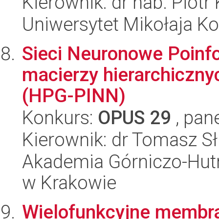
Kierownik: dr hab. Piotr
Uniwersytet Mikołaja K
Sieci Neuronowe Poinf
macierzy hierarchiczny
(HPG-PINN)
Konkurs:
OPUS 29
, pan
Kierownik: dr Tomasz Sł
Akademia Górniczo-Hutn
w Krakowie
Wielofunkcyjne membra