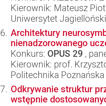
Kierownik: Mateusz Piot
Uniwersytet Jagiellońsk
Architektury neurosymb
nienadzorowanego ucze
Konkurs:
OPUS 29
, pan
Kierownik: prof. Krzyszt
Politechnika Poznańska
Odkrywanie struktur p
wstępnie dostosowanyc