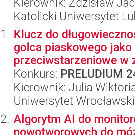
Kierownik: Zdzisław Ja
Katolicki Uniwersytet Lu
Klucz do długowiecznoś
golca piaskowego jako 
przeciwstarzeniowe w z
Konkurs:
PRELUDIUM 2
Kierownik: Julia Wiktori
Uniwersytet Wrocławski
Algorytm AI do monitor
nowotworowych do móz