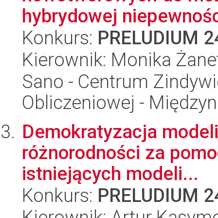
hybrydowej niepewności
Konkurs:
PRELUDIUM 2
Kierownik: Monika Żanet
Sano - Centrum Zindyw
Obliczeniowej - Międz
Demokratyzacja modeli d
różnorodności za pomoc
istniejących modeli...
Konkurs:
PRELUDIUM 2
Kierownik: Artur Kasym