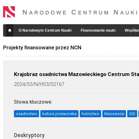
O Narodowym Centrum Nauki
Finansowanie nauki
Współpr
Projekty finansowane przez NCN
Krajobraz osadnictwa Mazowieckiego Centrum Star
2024/53/N/HS3/02167
Słowa kluczowe
:
osadnictwo
kultura przeworska
hutnictwo
Mazowsze
GIS
Deskryptory
: