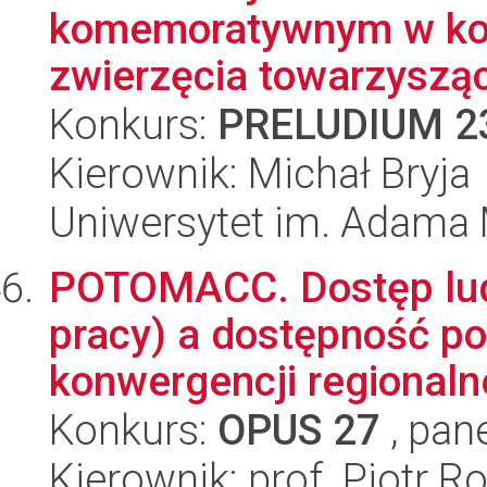
komemoratywnym w kont
zwierzęcia towarzysząc
Konkurs:
PRELUDIUM 2
Kierownik: Michał Bryja
Uniwersytet im. Adama 
POTOMACC. Dostęp ludn
pracy) a dostępność p
konwergencji regionalnej
Konkurs:
OPUS 27
, pan
Kierownik: prof. Piotr Ro