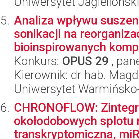
Uniwersytet Jagiellońsk
Analiza wpływu suszeni
sonikacji na reorganiz
bioinspirowanych komp
Konkurs:
OPUS 29
, pan
Kierownik: dr hab. Magd
Uniwersytet Warmińsko-
CHRONOFLOW: Zintegr
okołodobowych splotu 
transkryptomiczna, miR