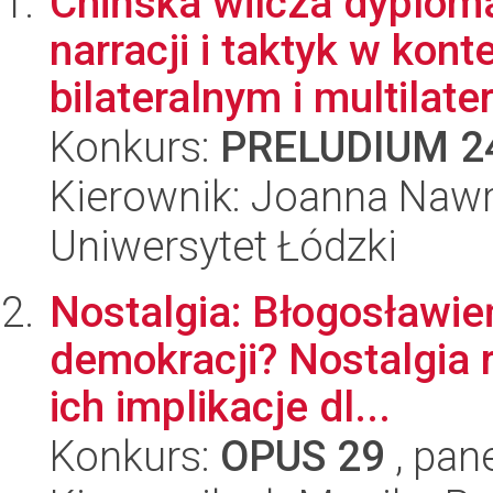
Chińska wilcza dyplom
narracji i taktyk w kon
bilateralnym i multilater
Konkurs:
PRELUDIUM 2
Kierownik: Joanna Nawr
Uniwersytet Łódzki
Nostalgia: Błogosławie
demokracji? Nostalgia r
ich implikacje dl...
Konkurs:
OPUS 29
, pan