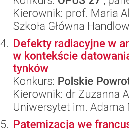
Konkurs:
OPUS 27
, pan
Kierownik: prof. Maria 
Szkoła Główna Handlo
Defekty radiacyjne w 
w kontekście datowani
tynków
Konkurs:
Polskie Powr
Kierownik: dr Zuzanna 
Uniwersytet im. Adama 
Patemizacja we francu