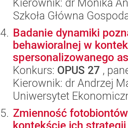
Kierownik: dr Monika An
Szkoła Główna Gospoda
Badanie dynamiki pozn
behawioralnej w konte
spersonalizowanego asy
Konkurs:
OPUS 27
, pan
Kierownik: dr Andrzej 
Uniwersytet Ekonomicz
Zmienność fotobiontów
kontekście ich strategi