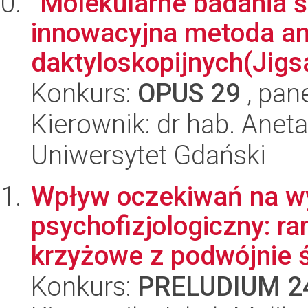
"Molekularne badania 
innowacyjna metoda an
daktyloskopijnych(Jigs
Konkurs:
OPUS 29
, pan
Kierownik: dr hab. Ane
Uniwersytet Gdański
Wpływ oczekiwań na wyd
psychofizjologiczny: 
krzyżowe z podwójnie ś
Konkurs:
PRELUDIUM 2