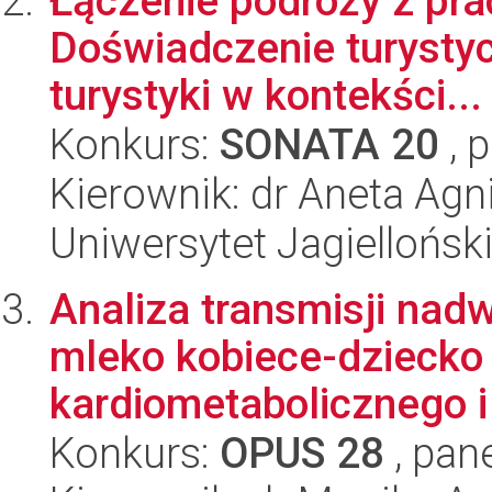
Łączenie podróży z pra
Doświadczenie turystyc
turystyki w kontekści...
Konkurs:
SONATA 20
, 
Kierownik: dr Aneta A
Uniwersytet Jagiellońsk
Analiza transmisji nadw
mleko kobiece-dziecko 
kardiometabolicznego i 
Konkurs:
OPUS 28
, pan