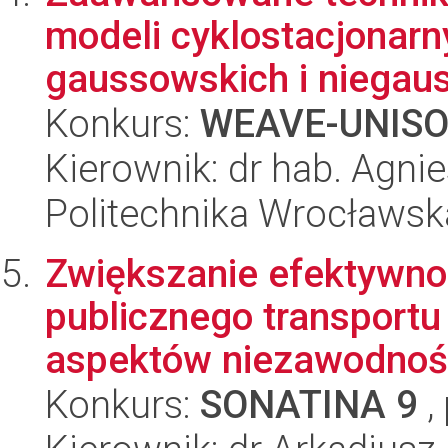
modeli cyklostacjonar
gaussowskich i niegaus
Konkurs:
WEAVE-UNIS
Kierownik: dr hab. Agn
Politechnika Wrocławsk
Zwiększanie efektywn
publicznego transportu
aspektów niezawodności
Konkurs:
SONATINA 9
,