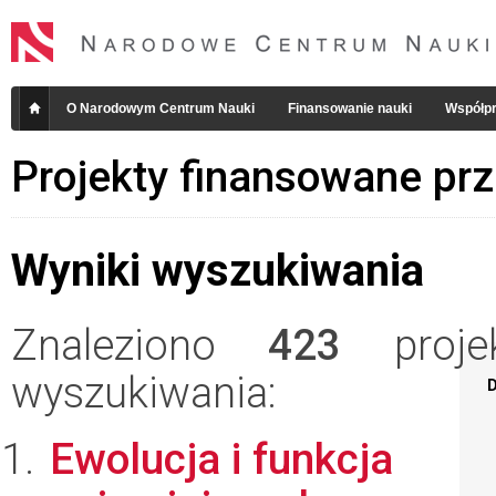
O Narodowym Centrum Nauki
Finansowanie nauki
Współpr
Projekty finansowane pr
Wyniki wyszukiwania
Znaleziono
423
projek
wyszukiwania:
D
Ewolucja i funkcja