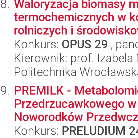
Waloryzacja biomasy m
termochemicznych w k
rolniczych i środowisk
Konkurs:
OPUS 29
, pan
Kierownik: prof. Izabel
Politechnika Wrocławsk
PREMILK - Metabolomi
Przedrzucawkowego w K
Noworodków Przedwcze
Konkurs:
PRELUDIUM 2