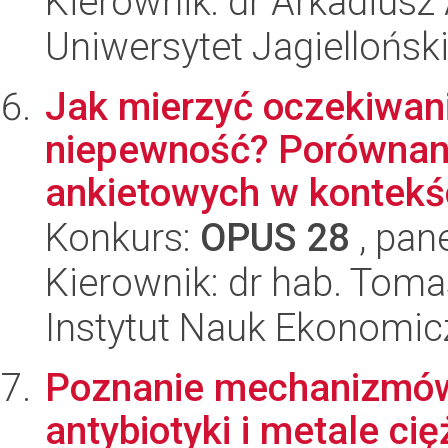
Kierownik: dr Arkadiusz
Uniwersytet Jagiellońsk
Jak mierzyć oczekiwani
niepewność? Porównani
ankietowych w kontekśc
Konkurs:
OPUS 28
, pan
Kierownik: dr hab. Toma
Instytut Nauk Ekonomi
Poznanie mechanizmów 
antybiotyki i metale ci