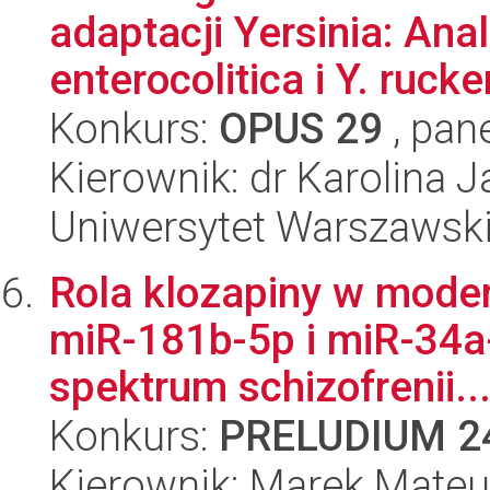
adaptacji Yersinia: An
enterocolitica i Y. rucker
Konkurs:
OPUS 29
, pan
Kierownik: dr Karolina 
Uniwersytet Warszawsk
Rola klozapiny w moder
miR-181b-5p i miR-34a
spektrum schizofrenii..
Konkurs:
PRELUDIUM 2
Kierownik: Marek Mateu