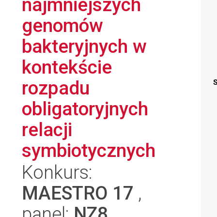
najmniejszych
genomów
bakteryjnych w
kontekście
rozpadu
S
obligatoryjnych
relacji
symbiotycznych
Konkurs:
MAESTRO 17
,
panel:
NZ8