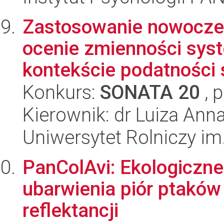
Zastosowanie nowoczes
ocenie zmienności sy
kontekście podatności s
Konkurs:
SONATA 20
, 
Kierownik: dr Luiza An
Uniwersytet Rolniczy im
PanColAvi: Ekologiczn
ubarwienia piór ptaków
reflektancji