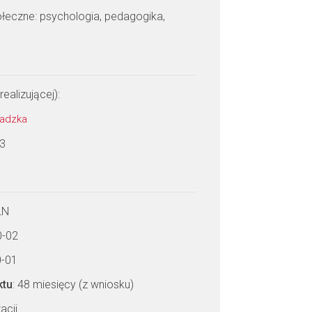
połeczne: psychologia, pedagogika,
realizującej):
awadzka
 3
LN
0-02
0-01
ktu
: 48 miesięcy (z wniosku)
acji