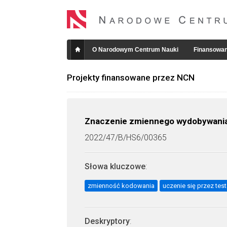
O Narodowym Centrum Nauki
Finansowan
Projekty finansowane przez NCN
Znaczenie zmiennego wydobywania 
2022/47/B/HS6/00365
Słowa kluczowe
:
zmienność kodowania
uczenie się przez tes
Deskryptory
: