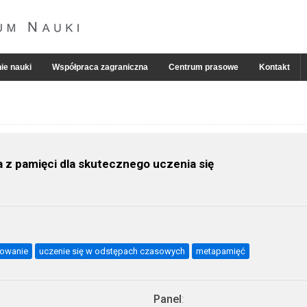
ie nauki
Współpraca zagraniczna
Centrum prasowe
Kontakt
z pamięci dla skutecznego uczenia się
towanie
uczenie się w odstępach czasowych
metapamięć
Panel
: