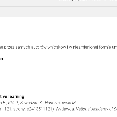
ne przez samych autorów wniosków i w niezmienionej formie u
go
tive learning
E., Kliś P., Zawadzka K., Hanczakowski M.
om: 121, strony: e2413511121), Wydawca:
National Academy of S