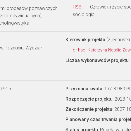
- Człowiek i życie s
HS6
tym: procesów poznawczych,
socjologia
żnic indywidualnych),
cholingwistyka
Kierownik projektu
(z jednostki 
w Poznaniu, Wydział
dr hab. Katarzyna Natalia Z
Liczba wykonawców projektu
:
07-15
Przyznana kwota
: 1 613 980 P
Rozpoczęcie projektu
: 2023-1
Zakończenie projektu
: 2027-1
Planowany czas trwania proje
Status projektu
: Projekt w realiz