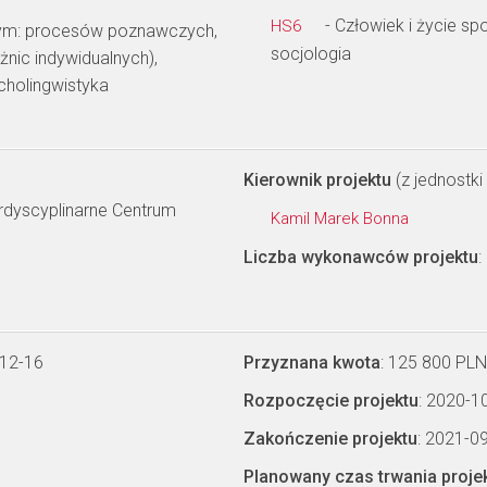
- Człowiek i życie s
HS6
tym: procesów poznawczych,
socjologia
żnic indywidualnych),
cholingwistyka
Kierownik projektu
(z jednostki 
erdyscyplinarne Centrum
Kamil Marek Bonna
Liczba wykonawców projektu
:
-12-16
Przyznana kwota
: 125 800 PLN
Rozpoczęcie projektu
: 2020-1
Zakończenie projektu
: 2021-0
Planowany czas trwania proje