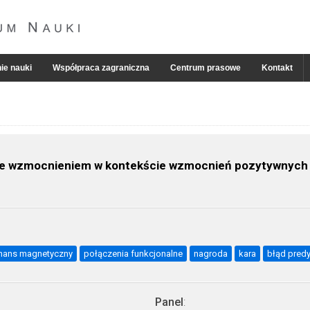
ie nauki
Współpraca zagraniczna
Centrum prasowe
Kontakt
e wzmocnieniem w kontekście wzmocnień pozytywnych 
onans magnetyczny
połączenia funkcjonalne
nagroda
kara
błąd predy
Panel
: