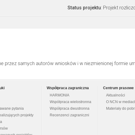
Status projektu
: Projekt rozlic
ne przez samych autorów wniosków i w niezmienionej formie u
uki
Współpraca zagraniczna
Centrum prasowe
HARMONIA
Aktualności
Współpraca wielostronna
O NCN w mediac
dawane pytania
Współpraca dwustronna
Materiały do pob
ealizujących projekty
Recenzenci zagraniczni
na
ursów