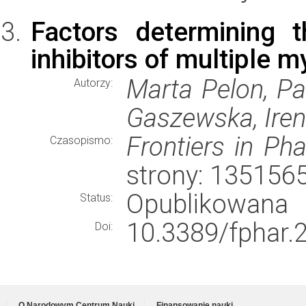
Factors determining t
inhibitors of multiple 
Marta Pelon, Pa
Autorzy:
Gaszewska, Ire
Frontiers in Ph
Czasopismo:
strony: 135156
Opublikowana
Status:
10.3389/fphar.
Doi:
O Narodowym Centrum Nauki
Finansowanie nauki