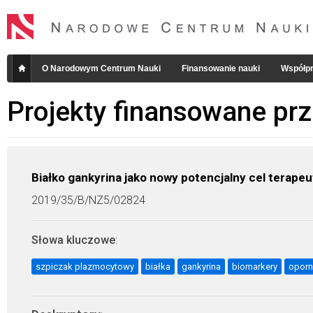
O Narodowym Centrum Nauki
Finansowanie nauki
Współpr
Projekty finansowane pr
Białko gankyrina jako nowy potencjalny cel tera
2019/35/B/NZ5/02824
Słowa kluczowe
:
szpiczak plazmocytowy
białka
gankyrina
biomarkery
oporn