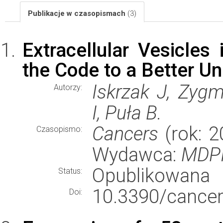
Publikacje w czasopismach
(3)
Extracellular Vesicles
the Code to a Better U
Iskrzak J, Zygm
Autorzy:
I, Puła B.
Cancers
(rok: 2
Czasopismo:
Wydawca:
MDP
Opublikowana
Status:
10.3390/cance
Doi: