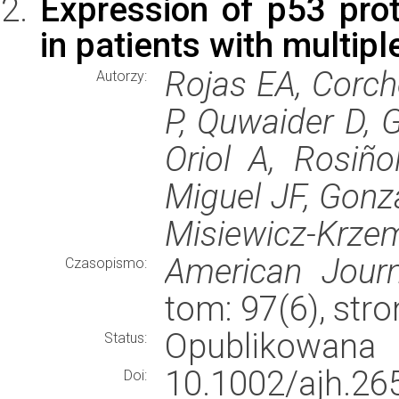
Expression of p53 prot
in patients with multi
Rojas EA, Corch
Autorzy:
P, Quwaider D, 
Oriol A, Rosiño
Miguel JF, Gonz
Misiewicz-Krzemi
American Jour
Czasopismo:
tom: 97(6), str
Opublikowana
Status:
10.1002/ajh.26
Doi: