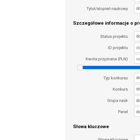
d
Tytuł/stopień naukowy
Szczegółowe informacje o pro
d
Status projektu
ID projektu
Kwota przyznana (PLN)
d
Typ konkursu
d
Konkurs
d
Grupa nauk
d
Panel
Słowa kluczowe
Słowa kluczowe