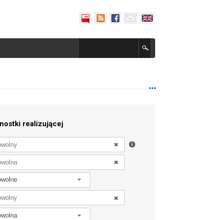
nostki realizującej
owolne
owolna