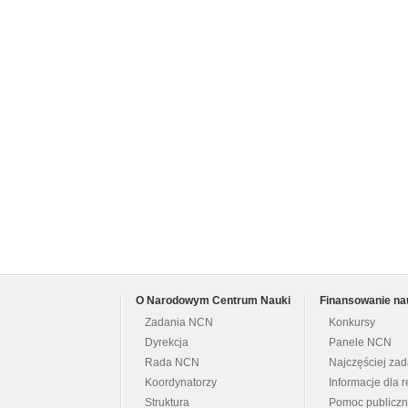
O Narodowym Centrum Nauki
Finansowanie na
Zadania NCN
Konkursy
Dyrekcja
Panele NCN
Rada NCN
Najczęściej za
Koordynatorzy
Informacje dla r
Struktura
Pomoc publicz