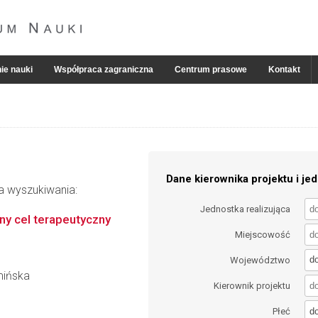
ie nauki
Współpraca zagraniczna
Centrum prasowe
Kontakt
Dane kierownika projektu i jed
ia wyszukiwania:
Jednostka realizująca
ny cel terapeutyczny
Miejscowość
d
Województwo
mińska
Kierownik projektu
d
Płeć