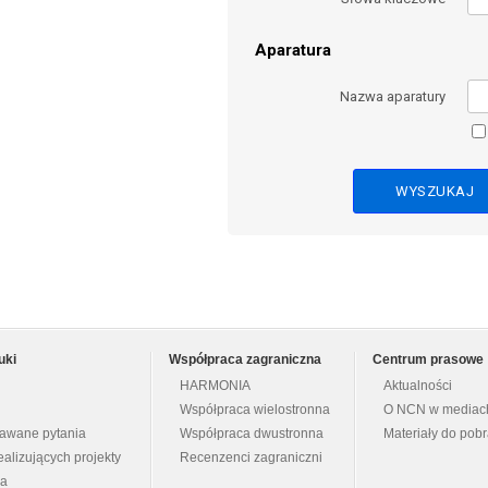
Aparatura
Nazwa aparatury
uki
Współpraca zagraniczna
Centrum prasowe
HARMONIA
Aktualności
Współpraca wielostronna
O NCN w mediac
dawane pytania
Współpraca dwustronna
Materiały do pob
ealizujących projekty
Recenzenci zagraniczni
na