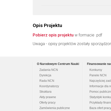
Opis Projektu
Pobierz opis projektu
w formacie .pdf
Uwaga - opisy projektów zostały sporządzo
O Narodowym Centrum Nauki
Finansowanie na
Zadania NCN
Konkursy
Dyrekcja
Panele NCN
Rada NCN
Najczęściej za
Koordynatorzy
Informacje dla r
Struktura
Pomoc publicz
Akty prawne
Statystyki konk
Oferty pracy
Przykłady fina
Zamówienia publiczne
Baza ofert prac