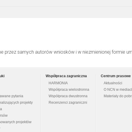
ne przez samych autorów wniosków i w niezmienionej formie u
uki
Współpraca zagraniczna
Centrum prasowe
HARMONIA
Aktualności
Współpraca wielostronna
O NCN w mediac
dawane pytania
Współpraca dwustronna
Materiały do pob
ealizujących projekty
Recenzenci zagraniczni
na
ursów
nsowanych projektów
y