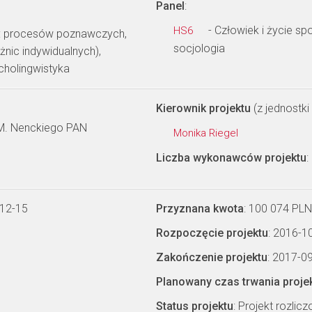
Panel
:
- Człowiek i życie s
HS6
m: procesów poznawczych,
socjologia
żnic indywidualnych),
cholingwistyka
Kierownik projektu
(z jednostki 
. M. Nenckiego PAN
Monika Riegel
Liczba wykonawców projektu
:
-12-15
Przyznana kwota
: 100 074 PLN
Rozpoczęcie projektu
: 2016-1
Zakończenie projektu
: 2017-0
Planowany czas trwania proje
Status projektu
: Projekt rozlic