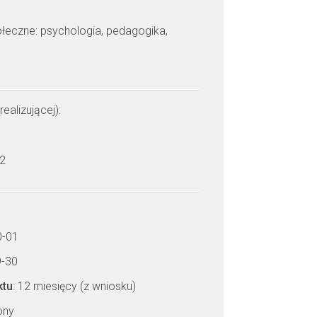
połeczne: psychologia, pedagogika,
realizującej):
 2
0-01
9-30
ktu
: 12 miesięcy (z wniosku)
zony