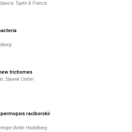
Wydawca:
Taylor & Francis
bacteria
elberg
renew trichomes
n, Slawek Cerbin
spermopsis raciborskii
ringer Berlin Heidelberg