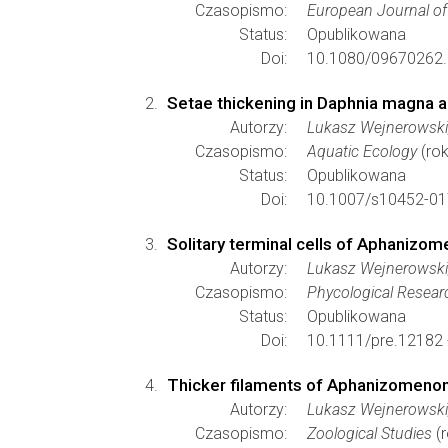
Czasopismo:
European Journal of
Status:
Opublikowana
Doi:
10.1080/09670262.
Setae thickening in Daphnia magna a
Autorzy:
Lukasz Wejnerowski,
Czasopismo:
Aquatic Ecology
(rok
Status:
Opublikowana
Doi:
10.1007/s10452-01
Solitary terminal cells of Aphanizo
Autorzy:
Lukasz Wejnerowski,
Czasopismo:
Phycological Resear
Status:
Opublikowana
Doi:
10.1111/pre.12182
Thicker filaments of Aphanizomenon 
Autorzy:
Lukasz Wejnerowski,
Czasopismo:
Zoological Studies
(r