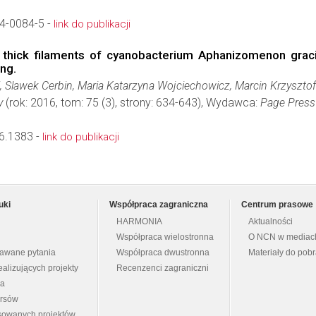
4-0084-5 -
link do publikacji
nd thick filaments of cyanobacterium Aphanizomenon grac
ing.
 Slawek Cerbin, Maria Katarzyna Wojciechowicz, Marcin Krzyszto
y
(rok: 2016, tom: 75 (3), strony: 634-643), Wydawca:
Page Press
16.1383 -
link do publikacji
uki
Współpraca zagraniczna
Centrum prasowe
HARMONIA
Aktualności
Współpraca wielostronna
O NCN w mediac
dawane pytania
Współpraca dwustronna
Materiały do pob
ealizujących projekty
Recenzenci zagraniczni
na
ursów
nsowanych projektów