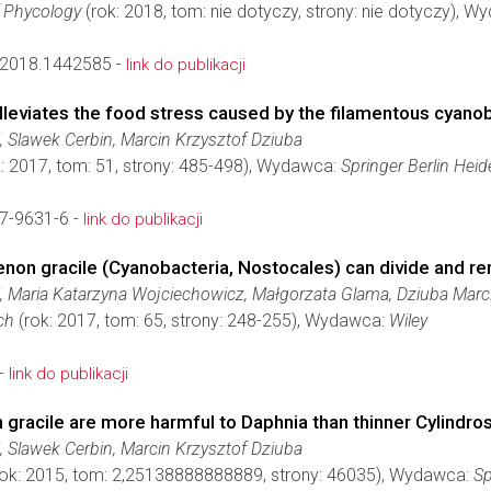
 Phycology
(rok: 2018, tom: nie dotyczy, strony: nie dotyczy), 
2018.1442585 -
link do publikacji
lleviates the food stress caused by the filamentous cyano
 Slawek Cerbin, Marcin Krzysztof Dziuba
: 2017, tom: 51, strony: 485-498), Wydawca:
Springer Berlin Heid
7-9631-6 -
link do publikacji
menon gracile (Cyanobacteria, Nostocales) can divide and 
 Maria Katarzyna Wojciechowicz, Małgorzata Glama, Dziuba Marci
ch
(rok: 2017, tom: 65, strony: 248-255), Wydawca:
Wiley
 -
link do publikacji
gracile are more harmful to Daphnia than thinner Cylindro
 Slawek Cerbin, Marcin Krzysztof Dziuba
ok: 2015, tom: 2,25138888888889, strony: 46035), Wydawca:
Sp