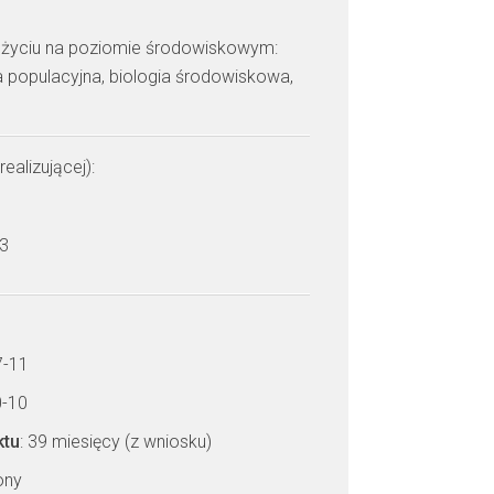
 życiu na poziomie środowiskowym:
ia populacyjna, biologia środowiskowa,
realizującej):
 3
7-11
0-10
ktu
: 39 miesięcy (z wniosku)
zony