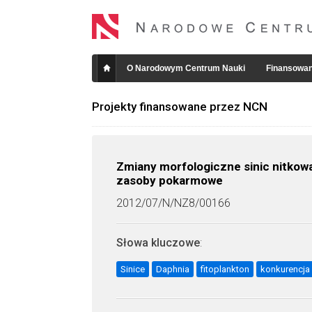
O Narodowym Centrum Nauki
Finansowan
Projekty finansowane przez NCN
Zmiany morfologiczne sinic nitkowa
zasoby pokarmowe
2012/07/N/NZ8/00166
Słowa kluczowe
:
Sinice
Daphnia
fitoplankton
konkurencja