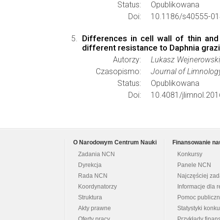
Status:
Opublikowana
Doi:
10.1186/s40555-01
Differences in cell wall of thin a
different resistance to Daphnia graz
Autorzy:
Lukasz Wejnerowski,
Czasopismo:
Journal of Limnolog
Status:
Opublikowana
Doi:
10.4081/jlimnol.20
O Narodowym Centrum Nauki
Finansowanie na
Zadania NCN
Konkursy
Dyrekcja
Panele NCN
Rada NCN
Najczęściej za
Koordynatorzy
Informacje dla r
Struktura
Pomoc publicz
Akty prawne
Statystyki konk
Oferty pracy
Przykłady fina