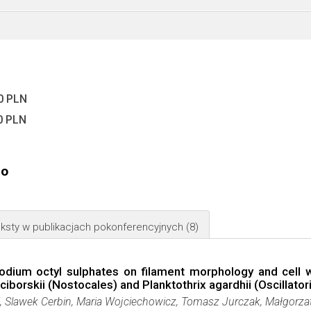
0 PLN
0 PLN
go
ksty w publikacjach pokonferencyjnych
(8)
odium octyl sulphates on filament morphology and cell 
iborskii (Nostocales) and Planktothrix agardhii (Oscillator
 Slawek Cerbin, Maria Wojciechowicz, Tomasz Jurczak, Małgorzat