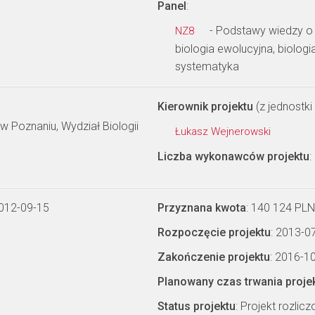
Panel
:
- Podstawy wiedzy o
NZ8
biologia ewolucyjna, biolog
systematyka
Kierownik projektu
(z jednostki 
 Poznaniu, Wydział Biologii
Łukasz Wejnerowski
Liczba wykonawców projektu
:
2012-09-15
Przyznana kwota
: 140 124 PLN
Rozpoczęcie projektu
: 2013-0
Zakończenie projektu
: 2016-1
Planowany czas trwania proje
Status projektu
: Projekt rozlic