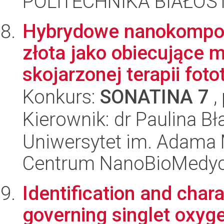
POLITECHNIKA BIAŁOS
Hybrydowe nanokompoz
złota jako obiecujące 
skojarzonej terapii foto
Konkurs:
SONATINA 7
,
Kierownik: dr Paulina B
Uniwersytet im. Adama 
Centrum NanoBioMedy
Identification and char
governing singlet oxyg