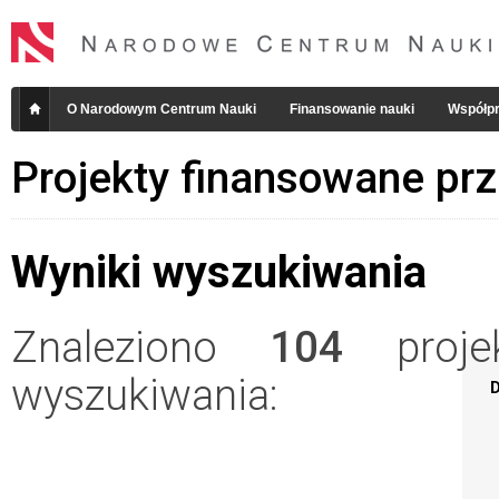
O Narodowym Centrum Nauki
Finansowanie nauki
Współpr
Projekty finansowane pr
Wyniki wyszukiwania
Znaleziono
104
projek
wyszukiwania:
D