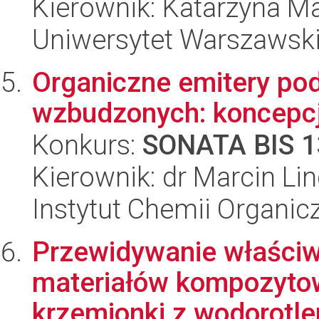
Kierownik: Katarzyna M
Uniwersytet Warszawsk
Organiczne emitery pod
wzbudzonych: koncepc
Konkurs:
SONATA BIS 1
Kierownik: dr Marcin Li
Instytut Chemii Organi
Przewidywanie właściw
materiałów kompozytow
krzemionki z wodorotle