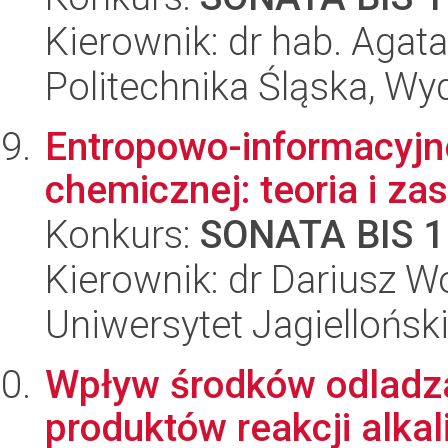
Kierownik: dr hab. Aga
Politechnika Śląska, Wy
Entropowo-informacyjn
chemicznej: teoria i z
Konkurs:
SONATA BIS 1
Kierownik: dr Dariusz W
Uniwersytet Jagiellońsk
Wpływ środków odladza
produktów reakcji alk