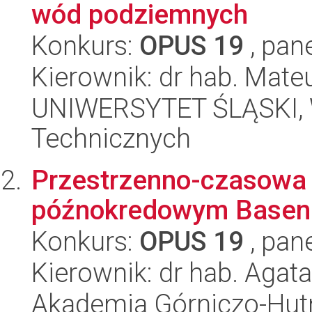
wód podziemnych
Konkurs:
OPUS 19
, pan
Kierownik: dr hab. Mate
UNIWERSYTET ŚLĄSKI, W
Technicznych
Przestrzenno-czasowa 
późnokredowym Baseni
Konkurs:
OPUS 19
, pan
Kierownik: dr hab. Agat
Akademia Górniczo-Hutn