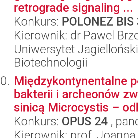
retrograde signaling ...
Konkurs:
POLONEZ BIS 
Kierownik: dr Pawel Brz
Uniwersytet Jagielloński,
Biotechnologii
Międzykontynentalne p
bakterii i archeonów z
sinicą Microcystis – odk
Konkurs:
OPUS 24
, pan
Kierownik: prof. Joann