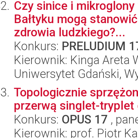
Czy sinice i mikroglony
Bałtyku mogą stanowić 
zdrowia ludzkiego?...
Konkurs:
PRELUDIUM 1
Kierownik: Kinga Areta
Uniwersytet Gdański, Wyd
Topologicznie sprzężon
przerwą singlet-tryple
Konkurs:
OPUS 17
, pan
Kierownik: prof. Piotr K