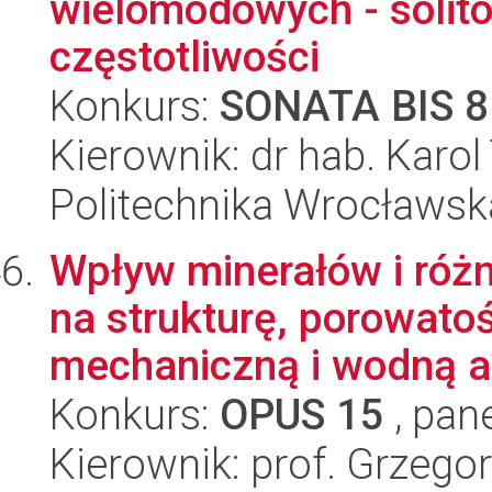
wielomodowych - solit
częstotliwości
Konkurs:
SONATA BIS 8
Kierownik: dr hab. Karo
Politechnika Wrocławsk
Wpływ minerałów i róż
na strukturę, porowatoś
mechaniczną i wodną a
Konkurs:
OPUS 15
, pan
Kierownik: prof. Grzego