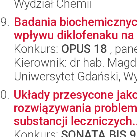
Wydział Chemii
Badania biochemicznych
wpływu diklofenaku na 
Konkurs:
OPUS 18
, pan
Kierownik: dr hab. Mag
Uniwersytet Gdański, Wyd
Układy przesycone jako
rozwiązywania problem
substancji leczniczych.
Konkurs:
SONATA BIS 9