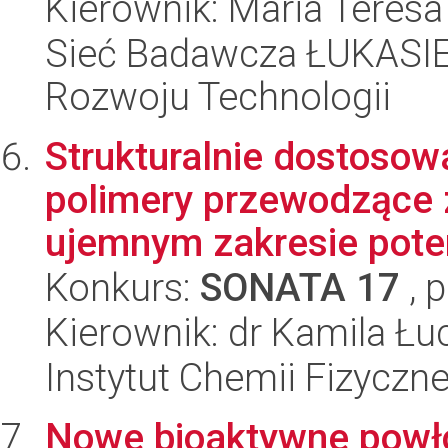
Kierownik: Maria Teres
Sieć Badawcza ŁUKASIE
Rozwoju Technologii
Strukturalnie dostosow
polimery przewodzące 
ujemnym zakresie poten
Konkurs:
SONATA 17
, 
Kierownik: dr Kamila Łu
Instytut Chemii Fizyczn
Nowe bioaktywne powł