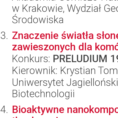
w Krakowie, Wydział Geol
Środowiska
Znaczenie światła sło
zawieszonych dla komór
Konkurs:
PRELUDIUM 1
Kierownik: Krystian To
Uniwersytet Jagielloński,
Biotechnologii
Bioaktywne nanokompozy