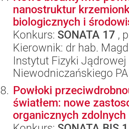
nanostruktur krzemion
biologicznych i środow
Konkurs:
SONATA 17
, 
Kierownik: dr hab. Mag
Instytut Fizyki Jądrowej
Niewodniczańskiego P
Powłoki przeciwdrobn
światłem: nowe zastos
organicznych zdolnych d
Konkurs:
SONATA BIS 1