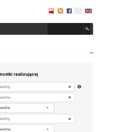
nostki realizującej
owolne
owolna