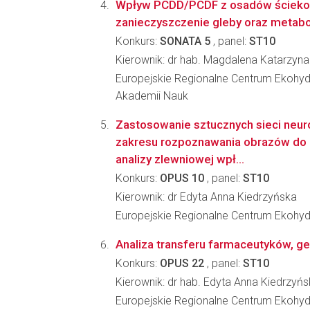
Wpływ PCDD/PCDF z osadów ścieko
zanieczyszczenie gleby oraz metabol
Konkurs:
SONATA 5
, panel:
ST10
Kierownik: dr hab. Magdalena Katarzyna
Europejskie Regionalne Centrum Ekohydr
Akademii Nauk
Zastosowanie sztucznych sieci neur
zakresu rozpoznawania obrazów do
analizy zlewniowej wpł...
Konkurs:
OPUS 10
, panel:
ST10
Kierownik: dr Edyta Anna Kiedrzyńska
Europejskie Regionalne Centrum Ekohydr
Analiza transferu farmaceutyków, g
Konkurs:
OPUS 22
, panel:
ST10
Kierownik: dr hab. Edyta Anna Kiedrzyń
Europejskie Regionalne Centrum Ekohydr