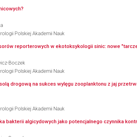
inicowych?
ka
ologii Polskiej Akademii Nauk
ów reporterowych w ekotoksykologii sinic: nowe "tarcze
wicz-Boczek
ologii Polskiej Akademii Nauk
lą drogową na sukces wylęgu zooplanktonu z jaj przetrw
ologii Polskiej Akademii Nauk
styka bakterii algicydowych jako potencjalnego czynnika kon