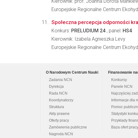
Kierownik: prof. Joanna Dorota Mankie
Europejskie Regionalne Centrum Ekohydr
Społeczna percepcja odporności kraj
Konkurs:
PRELUDIUM 24
, panel:
HS4
Kierownik: Izabela Agnieszka Levy
Europejskie Regionalne Centrum Ekohydr
O Narodowym Centrum Nauki
Finansowanie na
Zadania NCN
Konkursy
Dyrekcja
Panele NCN
Rada NCN
Najczęściej za
Koordynatorzy
Informacje dla r
Struktura
Pomoc publicz
Akty prawne
Statystyki konk
Oferty pracy
Przykłady fina
Zamówienia publiczne
Baza ofert prac
Nagroda NCN