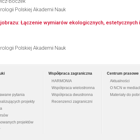
wicz-Boczek
ologii Polskiej Akademii Nauk
obrazu: Łączenie wymiarów ekologicznych, estetycznych i 
ologii Polskiej Akademii Nauk
uki
Współpraca zagraniczna
Centrum prasowe
HARMONIA
Aktualności
Współpraca wielostronna
O NCN w mediac
dawane pytania
Współpraca dwustronna
Materiały do pob
ealizujących projekty
Recenzenci zagraniczni
na
ursów
nsowanych projektów
y