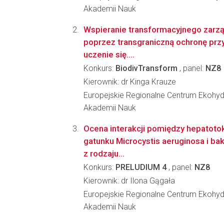
Akademii Nauk
Wspieranie transformacyjnego zarz
poprzez transgraniczną ochronę prz
uczenie się....
Konkurs:
BiodivTransform
, panel:
NZ8
Kierownik: dr Kinga Krauze
Europejskie Regionalne Centrum Ekohydr
Akademii Nauk
Ocena interakcji pomiędzy hepatoto
gatunku Microcystis aeruginosa i ba
z rodzaju...
Konkurs:
PRELUDIUM 4
, panel:
NZ8
Kierownik: dr Ilona Gągała
Europejskie Regionalne Centrum Ekohydr
Akademii Nauk