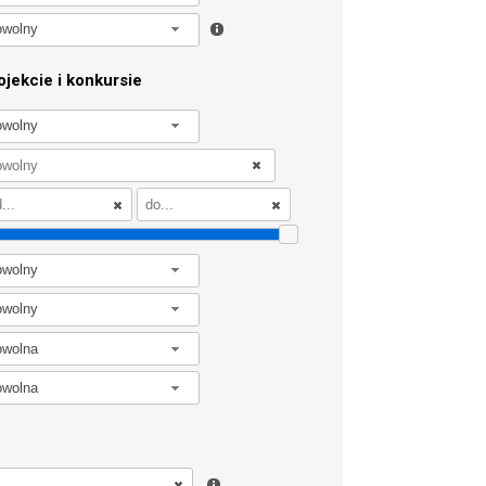
owolny
jekcie i konkursie
owolny
owolny
owolny
owolna
owolna