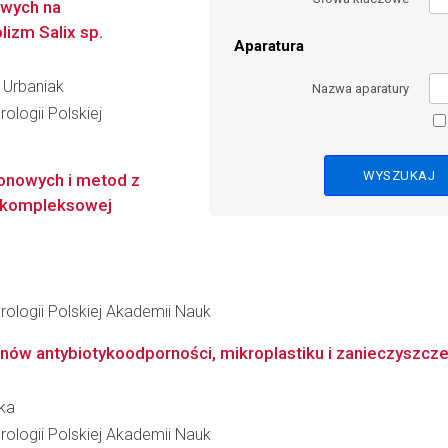
wych na
izm Salix sp.
Aparatura
 Urbaniak
Nazwa aparatury
ologii Polskiej
onowych i metod z
 kompleksowej
ologii Polskiej Akademii Nauk
enów antybiotykoodporności, mikroplastiku i zanieczyszcz
ska
ologii Polskiej Akademii Nauk