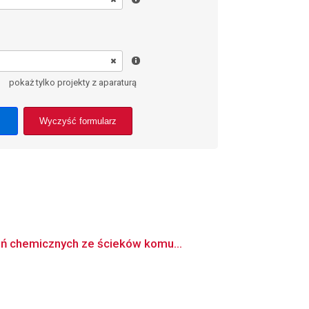
pokaż tylko projekty z aparaturą
Wyczyść formularz
eń chemicznych ze ścieków komu...