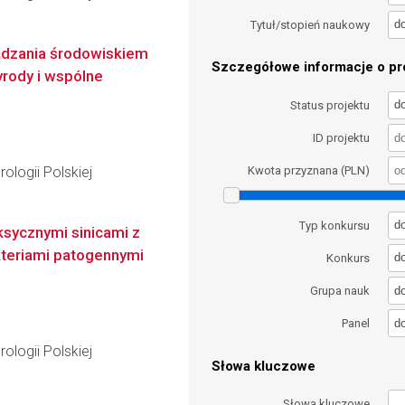
d
Tytuł/stopień naukowy
ądzania środowiskiem
Szczegółowe informacje o pro
yrody i wspólne
d
Status projektu
ID projektu
ologii Polskiej
Kwota przyznana (PLN)
d
Typ konkursu
ksycznymi sinicami z
kteriami patogennymi
d
Konkurs
d
Grupa nauk
d
Panel
ologii Polskiej
Słowa kluczowe
Słowa kluczowe