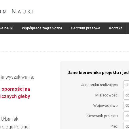
ie nauki
Współpraca zagraniczna
Centrum prasowe
Kontakt
Dane kierownika projektu i jed
ria wyszukiwania:
Jednostka realizująca
 oporności na
Miejscowość
micznych gleby
d
Województwo
Kierownik projektu
 Urbaniak
d
ologii Polskiej
Płeć