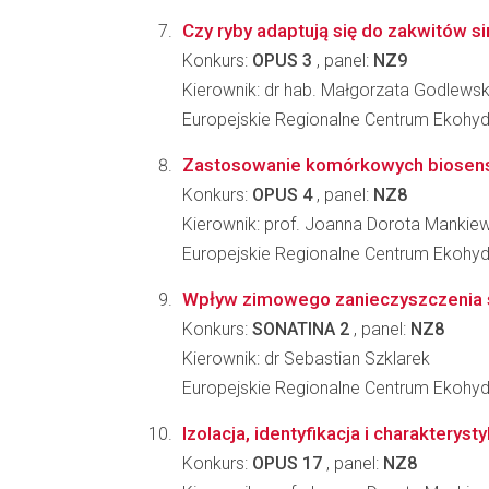
Czy ryby adaptują się do zakwitów s
Konkurs:
OPUS 3
, panel:
NZ9
Kierownik: dr hab. Małgorzata Godlews
Europejskie Regionalne Centrum Ekohydr
Zastosowanie komórkowych biosensor
Konkurs:
OPUS 4
, panel:
NZ8
Kierownik: prof. Joanna Dorota Mankie
Europejskie Regionalne Centrum Ekohydr
Wpływ zimowego zanieczyszczenia so
Konkurs:
SONATINA 2
, panel:
NZ8
Kierownik: dr Sebastian Szklarek
Europejskie Regionalne Centrum Ekohydr
Izolacja, identyfikacja i charaktery
Konkurs:
OPUS 17
, panel:
NZ8