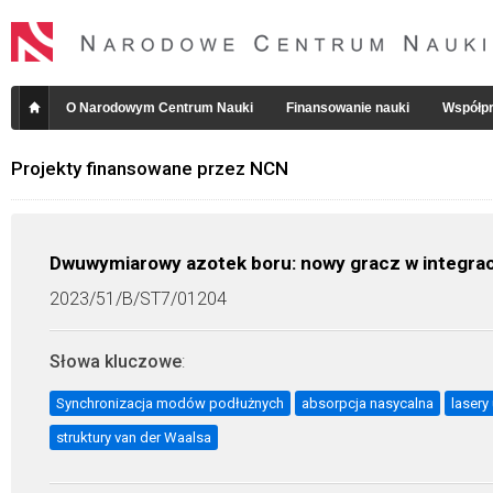
O Narodowym Centrum Nauki
Finansowanie nauki
Współpr
Projekty finansowane przez NCN
Dwuwymiarowy azotek boru: nowy gracz w integracj
2023/51/B/ST7/01204
Słowa kluczowe
:
Synchronizacja modów podłużnych
absorpcja nasycalna
lasery
struktury van der Waalsa