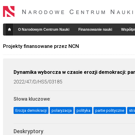
O Narodowym Centrum Nauki
Finansowanie nauki
Współpr
Projekty finansowane przez NCN
Dynamika wyborcza w czasie erozji demokracji: part
2022/47/D/HS5/03185
Słowa kluczowe
:
Erozja demokracji
polaryzacja
polityka
partie polityczne
str
Deskryptory
: