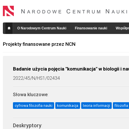
O Narodowym Centrum Nauki
Finansowanie nauki
Współpr
Projekty finansowane przez NCN
Badanie użycia pojęcia "komunikacja" w biologii i 
2022/45/N/HS1/02434
Słowa kluczowe
:
cyfrowa filozofia nauki
komunikacja
teoria informacji
filozofia
Deskryptory
: