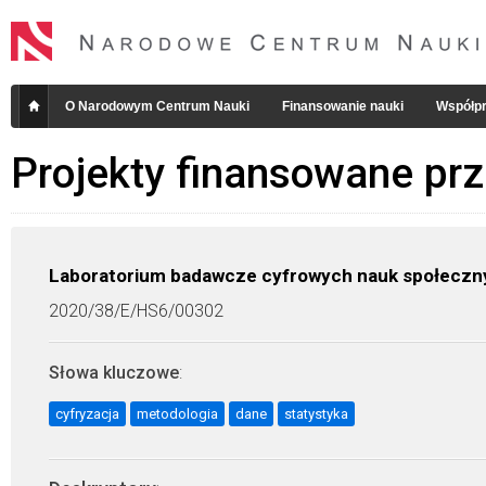
O Narodowym Centrum Nauki
Finansowanie nauki
Współpr
Projekty finansowane pr
Laboratorium badawcze cyfrowych nauk społeczn
2020/38/E/HS6/00302
Słowa kluczowe
:
cyfryzacja
metodologia
dane
statystyka