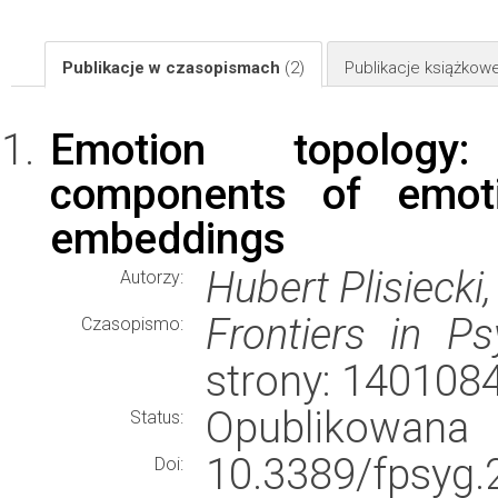
Publikacje w czasopismach
(2)
Publikacje książkow
Emotion topology:
components of emot
embeddings
Hubert Plisieck
Autorzy:
Frontiers in P
Czasopismo:
strony: 140108
Opublikowana
Status:
10.3389/fpsyg.
Doi: