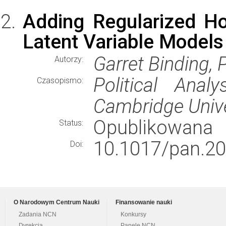
Adding Regularized H
Latent Variable Models
Garret Binding, 
Autorzy:
Political Analys
Czasopismo:
Cambridge Unive
Opublikowana
Status:
10.1017/pan.20
Doi:
O Narodowym Centrum Nauki
Finansowanie nauki
Zadania NCN
Konkursy
Dyrekcja
Panele NCN