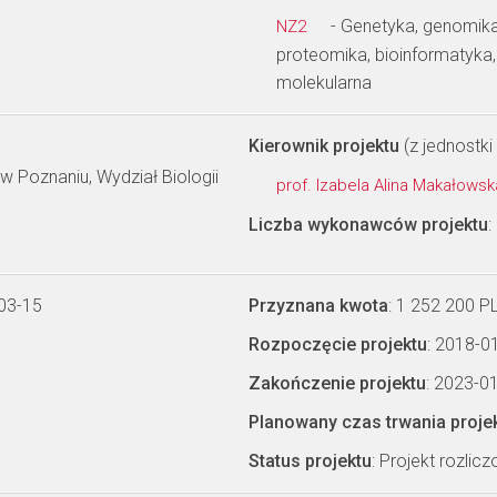
- Genetyka, genomika
NZ2
proteomika, bioinformatyka
molekularna
Kierownik projektu
(z jednostki 
 Poznaniu, Wydział Biologii
prof. Izabela Alina Makałows
Liczba wykonawców projektu
:
03-15
Przyznana kwota
: 1 252 200 P
Rozpoczęcie projektu
: 2018-0
Zakończenie projektu
: 2023-0
Planowany czas trwania proje
Status projektu
: Projekt rozlic