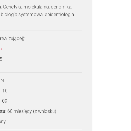
: Genetyka molekularna, genomika,
, biologia systemowa, epidemiologia
realizującej):
ka
 5
LN
1-10
1-09
ktu
: 60 miesięcy (z wniosku)
zony