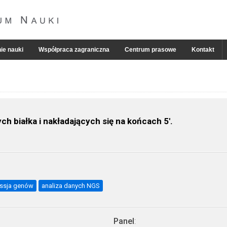
ie nauki
Współpraca zagraniczna
Centrum prasowe
Kontakt
h białka i nakładających się na końcach 5'.
ssja genów
analiza danych NGS
Panel
: