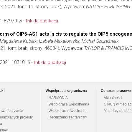
k: 2021, tom: 11, strony: brak), Wydawca:
NATURE PUBLISHING
1-87970-w -
link do publikacji
form of OIP5-AS1 acts in cis to regulate the OIP5 oncogen
Magdalena Kubiak, Izabela Makałowska, Michał Szcześniak
021, tom: brak, strony: 46034), Wydawca:
TAYLOR & FRANCIS IN
2021.1871816 -
link do publikacji
uki
Współpraca zagraniczna
Centrum prasowe
HARMONIA
Aktualności
Współpraca wielostronna
O NCN w mediac
dawane pytania
Współpraca dwustronna
Materiały do pob
ealizujących projekty
Recenzenci zagraniczni
na
ursów