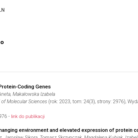
LN
go
 Protein-Coding Genes
 Aneta, Makałowska Izabela
l of Molecular Sciences
(rok: 2023, tom: 24(3), strony: 2976), Wy
976 -
link do publikacji
hanging environment and elevated expression of protein co
z, Jarosław Sikora, Tomasz Skrzypczak, Magdalena Kubiak, Izab