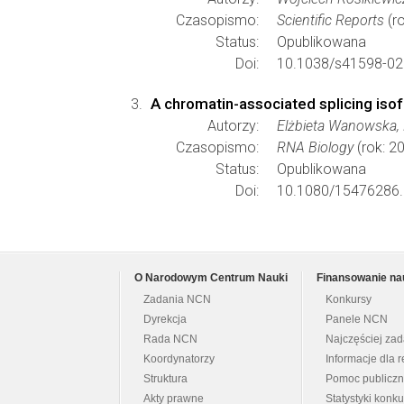
Czasopismo:
Scientific Reports
(ro
Status:
Opublikowana
Doi:
10.1038/s41598-02
A chromatin-associated splicing iso
Autorzy:
Elżbieta Wanowska, 
Czasopismo:
RNA Biology
(rok: 2
Status:
Opublikowana
Doi:
10.1080/15476286.
O Narodowym Centrum Nauki
Finansowanie na
Zadania NCN
Konkursy
Dyrekcja
Panele NCN
Rada NCN
Najczęściej za
Koordynatorzy
Informacje dla r
Struktura
Pomoc publicz
Akty prawne
Statystyki konk