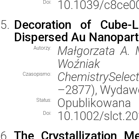
10.1039/c8ce0
Doi:
Decoration of Cube-L
Dispersed Au Nanoparti
Małgorzata A. M
Autorzy:
Woźniak
ChemistrySelec
Czasopismo:
–2877), Wydaw
Opublikowana
Status:
10.1002/slct.2
Doi:
The Crystallization 