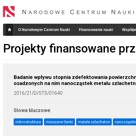
O Narodowym Centrum Nauki
Finansowanie nauki
Współpr
Projekty finansowane pr
Badanie wpływu stopnia zdefektowania powierzchn
osadzonych na nim nanocząstek metalu szlachetne
2016/21/D/ST5/01640
Słowa kluczowe
:
mikrostruktura
mieszane tlenki
metale szlachetne
nanocząstk