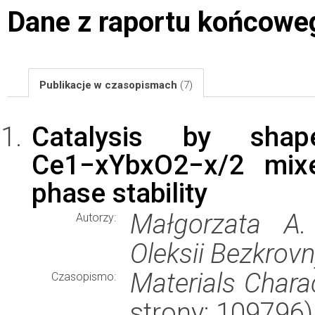
Dane z raportu końcowe
Publikacje w czasopismach
(7)
Catalysis by shap
Ce1−xYbxO2−x/2 mix
phase stability
Małgorzata A. 
Autorzy:
Oleksii Bezkrovn
Materials Charac
Czasopismo:
strony: 109796