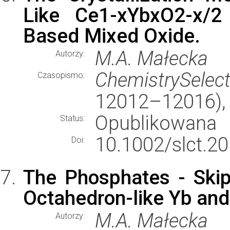
Like Ce1-xYbxO2-x/2
Based Mixed Oxide.
M.A. Małecka
Autorzy:
ChemistrySelec
Czasopismo:
12012–12016),
Opublikowana
Status:
10.1002/slct.2
Doi:
The Phosphates - Skip
Octahedron-like Yb and
M.A. Małecka
Autorzy: