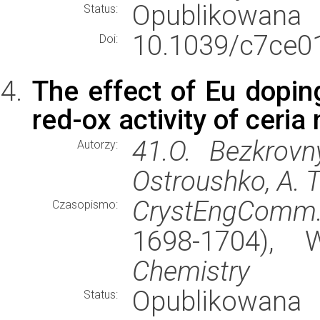
Opublikowana
Status:
10.1039/c7ce0
Doi:
The effect of Eu dopin
red-ox activity of ceri
41.O. Bezkrovny
Autorzy:
Ostroushko, A. T
CrystEngComm
Czasopismo:
1698-1704),
Chemistry
Opublikowana
Status: