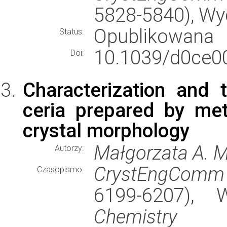
5828-5840), W
Opublikowana
Status:
10.1039/d0ce0
Doi:
Characterization and 
ceria prepared by met
crystal morphology
Małgorzata A. 
Autorzy:
CrystEngComm
Czasopismo:
6199-6207),
Chemistry