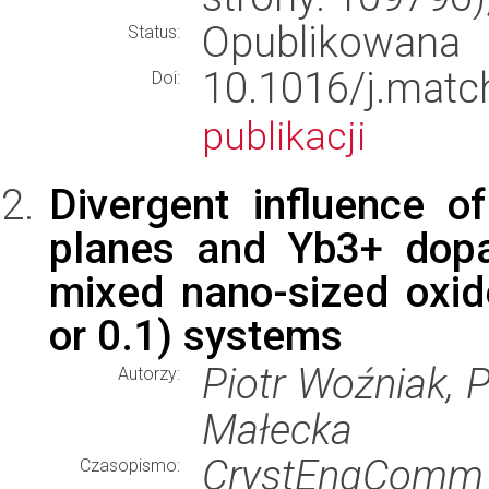
Opublikowana
Status:
10.1016/j.ma
Doi:
publikacji
Divergent influence o
planes and Yb3+ dopa
mixed nano-sized oxi
or 0.1) systems
Piotr Woźniak, P
Autorzy:
Małecka
CrystEngComm
Czasopismo: