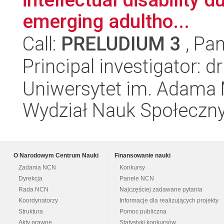
emerging adultho...
Call:
PRELUDIUM 3
, Pan
Principal investigator: 
Uniwersytet im. Adama 
Wydział Nauk Społeczn
O Narodowym Centrum Nauki
Finansowanie nauki
Zadania NCN
Konkursy
Dyrekcja
Panele NCN
Rada NCN
Najczęściej zadawane pytania
Koordynatorzy
Informacje dla realizujących projekty
Struktura
Pomoc publiczna
Akty prawne
Statystyki konkursów