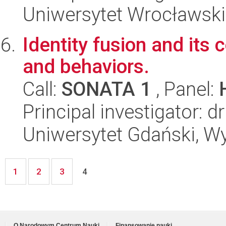
Uniwersytet Wrocławski,
Identity fusion and its
and behaviors.
Call:
SONATA 1
, Panel:
Principal investigator: 
Uniwersytet Gdański, W
1
2
3
4
O Narodowym Centrum Nauki
Finansowanie nauki