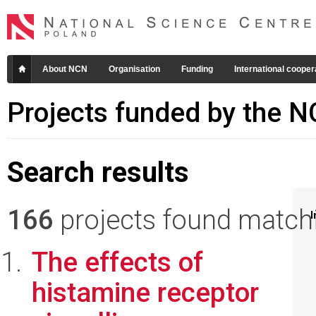
About NCN
Organisation
Funding
International cooper
Projects funded by the 
Search results
166
projects found matchin
I
The effects of
histamine receptor