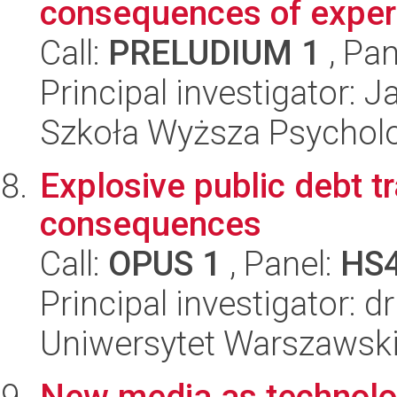
consequences of experi
Call:
PRELUDIUM 1
, Pan
Principal investigator: 
Szkoła Wyższa Psycholo
Explosive public debt t
consequences
Call:
OPUS 1
, Panel:
HS
Principal investigator: 
Uniwersytet Warszawsk
New media as technologi