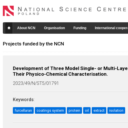
About NCN
Organisation
Funding
International cooper
Projects funded by the NCN
Development of Three Model Single- or Multi-Laye
Their Physico-Chemical Characterisation.
2023/49/N/ST5/01791
Keywords
:
furcellaran
coatings system
protein
oil
extract
isolation