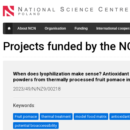
About NCN
Organisation
Funding
International cooper
Projects funded by the 
When does lyophilization make sense? Antioxidant a
powders from thermally processed fruit pomace in
2023/49/N/NZ9/00218
Keywords
:
Fruit pomace
thermal treatment
model food matrix
antioxidant 
potential bioaccessibility