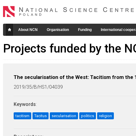
About NCN
Organisation
Funding
International cooper
Projects funded by the 
The secularisation of the West: Tacitism from the 
2019/35/B/HS1/04039
Keywords
:
tacitism
Tacitus
secularisation
politics
religion