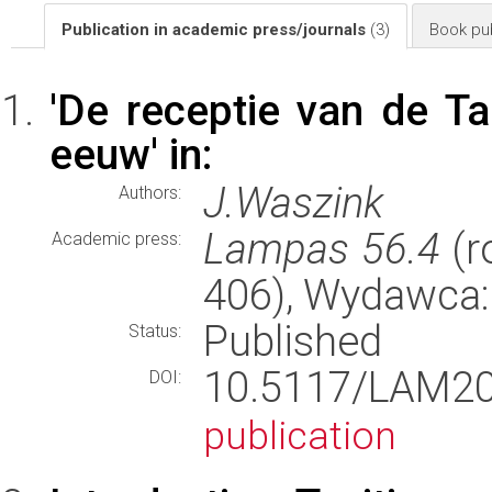
Publication in academic press/journals
(3)
Book pub
'De receptie van de T
eeuw' in:
J.Waszink
Authors:
Lampas 56.4
(r
Academic press:
406), Wydawca
Published
Status:
10.5117/LAM2
DOI:
publication