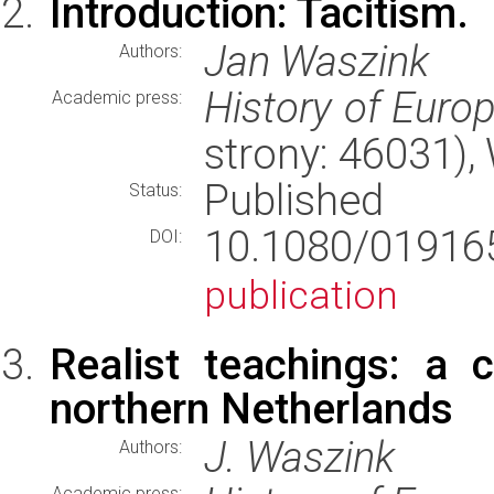
Introduction: Tacitism.
Jan Waszink
Authors:
History of Euro
Academic press:
strony: 46031)
Published
Status:
10.1080/01916
DOI:
publication
Realist teachings: a 
northern Netherlands
J. Waszink
Authors:
Academic press: