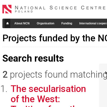
About NCN
Organisation
Funding
International cooper
Projects funded by the 
Search results
2
projects found matching 
I
The secularisation
of the West: