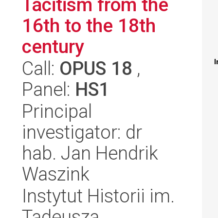
Tacitism from the
16th to the 18th
century
Call:
OPUS 18
,
I
Panel:
HS1
Principal
investigator: dr
hab. Jan Hendrik
Waszink
Instytut Historii im.
Tadeusza