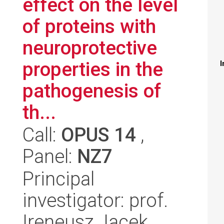
effect on the level
of proteins with
neuroprotective
properties in the
I
pathogenesis of
th...
Call:
OPUS 14
,
Panel:
NZ7
Principal
investigator: prof.
Ireneusz Jacek