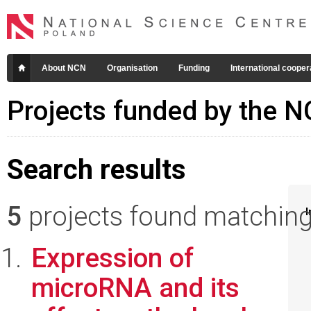
About NCN
Organisation
Funding
International cooper
Projects funded by the 
Search results
5
projects found matching 
I
Expression of
microRNA and its