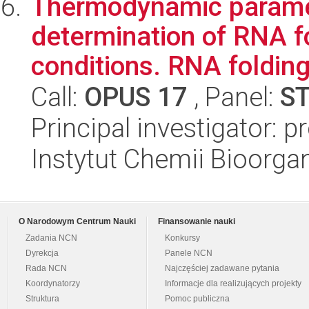
Thermodynamic paramet
determination of RNA fol
conditions. RNA folding
Call:
OPUS 17
, Panel:
S
Principal investigator: p
Instytut Chemii Bioorga
O Narodowym Centrum Nauki
Finansowanie nauki
Zadania NCN
Konkursy
Dyrekcja
Panele NCN
Rada NCN
Najczęściej zadawane pytania
Koordynatorzy
Informacje dla realizujących projekty
Struktura
Pomoc publiczna