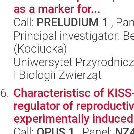
as a marker for...
Call:
PRELUDIUM 1
, Pan
Principal investigator:
(Kociucka)
Uniwersytet Przyrodnic
i Biologii Zwierząt
Characteristisc of KIS
regulator of reproducti
experimentally induced 
Call:
OPUS 1
, Panel:
NZ