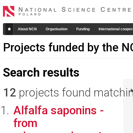
About NCN
Organisation
Funding
International cooper
Projects funded by the 
Search results
12
projects found matching
I
Alfalfa saponins -
from