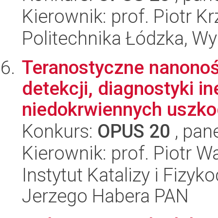
Kierownik: prof. Piotr K
Politechnika Łódzka, W
Teranostyczne nanonośn
detekcji, diagnostyki i
niedokrwiennych uszkod
Konkurs:
OPUS 20
, pan
Kierownik: prof. Piotr W
Instytut Katalizy i Fizy
Jerzego Habera PAN