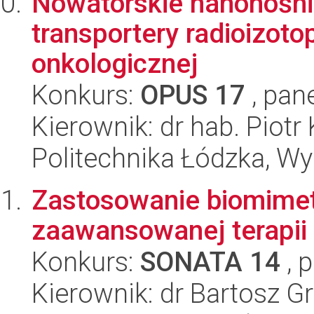
Nowatorskie nanonośni
transportery radioizoto
onkologicznej
Konkurs:
OPUS 17
, pan
Kierownik: dr hab. Piotr
Politechnika Łódzka, W
Zastosowanie biomime
zaawansowanej terapii
Konkurs:
SONATA 14
, 
Kierownik: dr Bartosz G