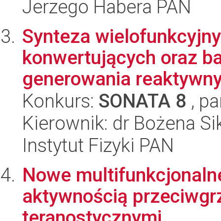
Jerzego Habera PAN
Synteza wielofunkcyjn
konwertujących oraz 
generowania reaktywnyc
Konkurs:
SONATA 8
, pa
Kierownik: dr Bożena Si
Instytut Fizyki PAN
Nowe multifunkcjonaln
aktywnością przeciwgrz
teranostycznymi.