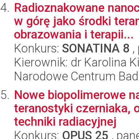
Radioznakowane nanocz
w górę jako środki ter
obrazowania i terapii...
Konkurs:
SONATINA 8
,
Kierownik: dr Karolina K
Narodowe Centrum Bad
Nowe biopolimerowe na
teranostyki czerniaka
techniki radiacyjnej
Konkurs:
OPUS 25
, pan