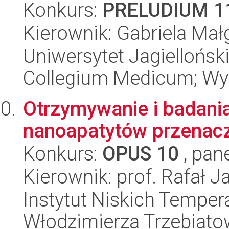
Konkurs:
PRELUDIUM 1
Kierownik: Gabriela Ma
Uniwersytet Jagiellońsk
Collegium Medicum; Wy
Otrzymywanie i badani
nanoapatytów przenacz
Konkurs:
OPUS 10
, pan
Kierownik: prof. Rafał 
Instytut Niskich Tempera
Włodzimierza Trzebiat