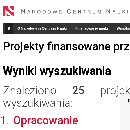
O Narodowym Centrum Nauki
Finansowanie nauki
Współpr
Projekty finansowane pr
Wyniki wyszukiwania
Znaleziono
25
projekt
wyszukiwania:
D
Opracowanie