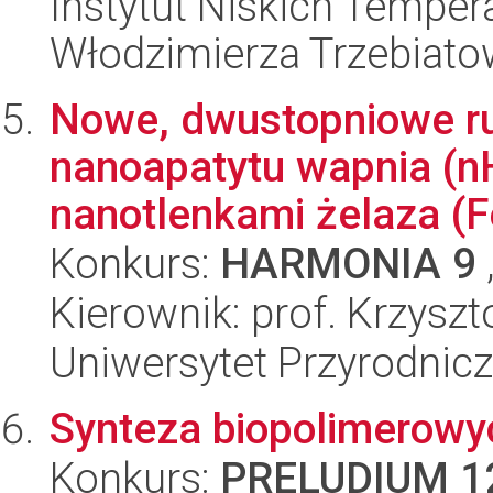
Instytut Niskich Tempera
Włodzimierza Trzebiat
Nowe, dwustopniowe ru
nanoapatytu wapnia (
nanotlenkami żelaza (F
Konkurs:
HARMONIA 9
Kierownik: prof. Krzysz
Uniwersytet Przyrodnic
Synteza biopolimerow
Konkurs:
PRELUDIUM 1