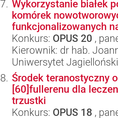
Wykorzystanie białek 
komórek nowotworowy
funkcjonalizowanych n
Konkurs:
OPUS 20
, pan
Kierownik: dr hab. Joan
Uniwersytet Jagiellońsk
Środek teranostyczny o
[60]fullerenu dla lecz
trzustki
Konkurs:
OPUS 18
, pan