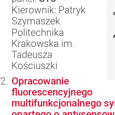
Kierownik: Patryk
Szymaszek
Politechnika
A
Krakowska im.
Tadeusza
Kościuszki
Opracowanie
fluorescencyjnego
multifunkcjonalnego s
opartego o antysensow