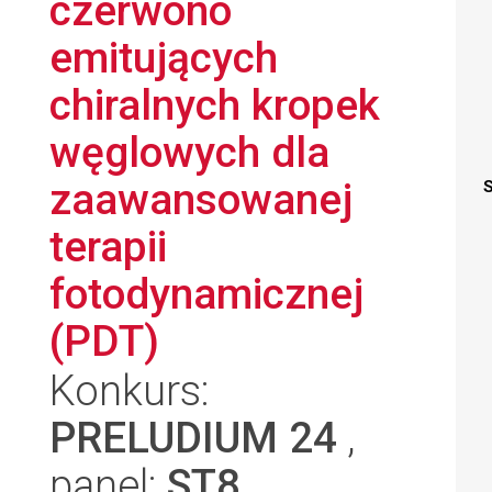
czerwono
emitujących
chiralnych kropek
węglowych dla
zaawansowanej
S
terapii
fotodynamicznej
(PDT)
Konkurs:
PRELUDIUM 24
,
panel:
ST8