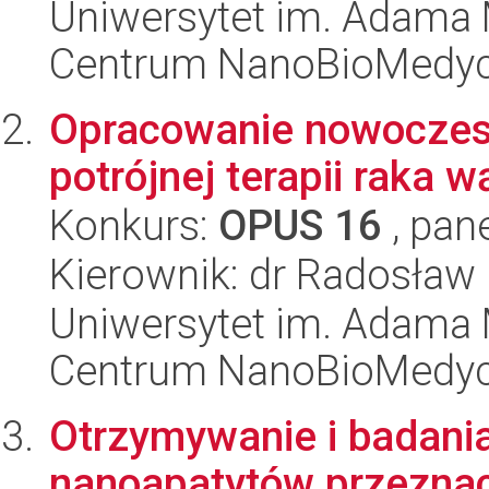
Uniwersytet im. Adama 
Centrum NanoBioMedy
Opracowanie nowoczes
potrójnej terapii raka
Konkurs:
OPUS 16
, pan
Kierownik: dr Radosław
Uniwersytet im. Adama 
Centrum NanoBioMedy
Otrzymywanie i badani
nanoapatytów przeznac